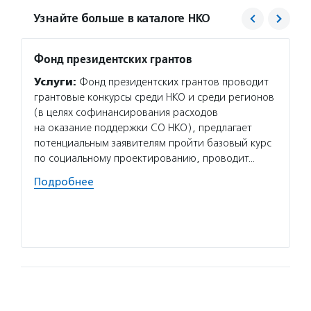
Узнайте больше в каталоге НКО
Фонд президентских грантов
Сибир
иници
Услуги:
Фонд президентских грантов проводит
Услуг
грантовые конкурсы среди НКО и среди регионов
и пред
(в целях софинансирования расходов
менедж
на оказание поддержки СО НКО), предлагает
управл
потенциальным заявителям пройти базовый курс
и прое
по социальному проектированию, проводит…
фандра
Подробнее
развит
инициа
Подро