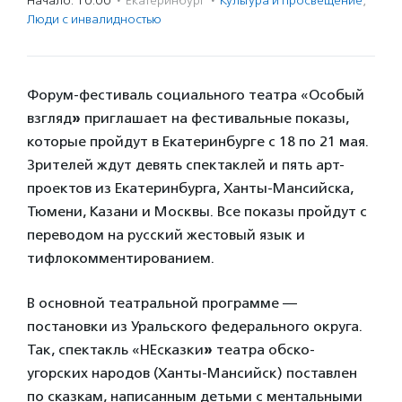
Начало: 10:00
·
Екатеринбург
·
Культура и просвещение
,
Люди с инвалидностью
Форум-фестиваль социального театра «Особый
взгляд
»
приглашает на фестивальные показы,
которые пройдут в Екатеринбурге с 18 по 21 мая.
Зрителей ждут девять спектаклей и пять арт-
проектов из Екатеринбурга, Ханты-Мансийска,
Тюмени, Казани и Москвы. Все показы пройдут с
переводом на русский жестовый язык и
тифлокомментированием.
В основной театральной программе —
постановки из Уральского федерального округа.
Так, спектакль «НЕсказки
»
театра обско-
угорских народов (Ханты-Мансийск) поставлен
по сказкам, написанным детьми с ментальными