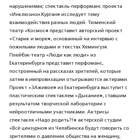
нарушениями; спектакль-перформанс проекта
«Инклюзион.Курган
»
исследует тему
взаимодействия разных людей. Тюменский
театр «Космос
»
представит авторский проект
«Старик и море
»
, основанный на интервью с
пожилыми людьми и текстах Хемингуэя.
Плейбэк-театр «Люди как люди» из
Екатеринбурга представит перфоманс,
построенный на рассказах зрителей, которые
затем в импровизации отыгрываются актерами.
Проект «ЗАживое
»
из Екатеринбурга выступит с
пластическим спектаклем «Дыхание
»
, ставшим
результатом творческой лаборатории с
нейроотличными участниками. Актрисы
спектакля «Надо родить?!
»
актерской студии
«Всё цензурно
»
из Челябинска будут говорить со
зрителями о давлении общества на женщину,