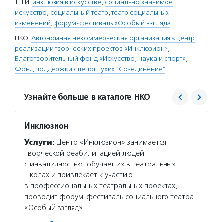
ТЕГИ:
инклюзия в искусстве
,
социально значимое
искусство
,
социальный театр
,
театр социальных
изменений
,
форум-фестиваль «Особый взгляд»
НКО:
Автономная некоммерческая организация «Центр
реализации творческих проектов «Инклюзион»
,
Благотворительный фонд «Искусство, наука и спорт»
,
Фонд поддержки слепоглухих "Со-единение"
Узнайте больше в каталоге НКО
Инклюзион
Искусс
Услуги:
Центр «Инклюзион» занимается
Услуг
творческой реабилитацией людей
обучае
с инвалидностью: обучает их в театральных
провод
школах и привлекает к участию
в проф
в профессиональных театральных проектах,
стажир
проводит форум-фестиваль социального театра
проект
«Особый взгляд».
Подро