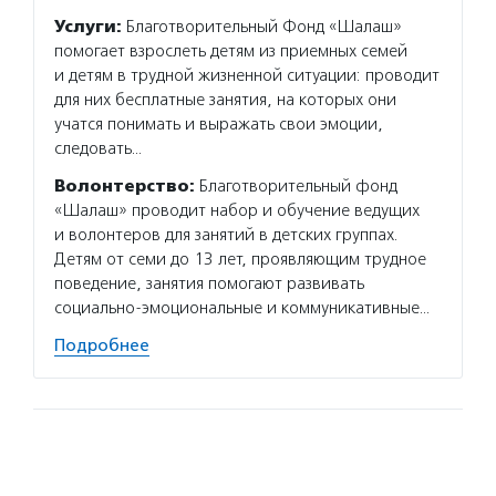
Услуги:
Благотворительный Фонд «Шалаш»
Услуг
помогает взрослеть детям из приемных семей
взросл
и детям в трудной жизненной ситуации: проводит
на раб
для них бесплатные занятия, на которых они
найти 
учатся понимать и выражать свои эмоции,
инклюз
следовать…
образо
фестив
Волонтерство:
Благотворительный фонд
«Шалаш» проводит набор и обучение ведущих
Волон
и волонтеров для занятий в детских группах.
помога
Детям от семи до 13 лет, проявляющим трудное
решают
поведение, занятия помогают развивать
о прог
социально-эмоциональные и коммуникативные…
делятс
Подробнее
Подро