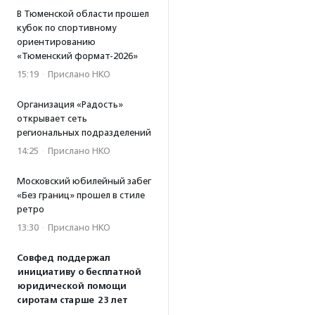
В Тюменской области прошел
кубок по спортивному
ориентированию
«Тюменский формат-2026»
15:19
·
Прислано НКО
Организация «Радость»
открывает сеть
региональных подразделений
14:25
·
Прислано НКО
Московский юбилейный забег
«Без границ» прошел в стиле
ретро
13:30
·
Прислано НКО
Совфед поддержал
инициативу о бесплатной
юридической помощи
сиротам старше 23 лет