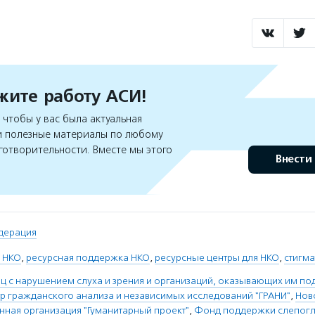
ите работу АСИ!
чтобы у вас была актуальная
 полезные материалы по любому
готворительности. Вместе мы этого
Внести
дерация
 НКО
,
ресурсная поддержка НКО
,
ресурсные центры для НКО
,
стигма
ц с нарушением слуха и зрения и организаций, оказывающих им по
р гражданского анализа и независимых исследований "ГРАНИ"
,
Нов
нная организация "Гуманитарный проект"
,
Фонд поддержки слепогл