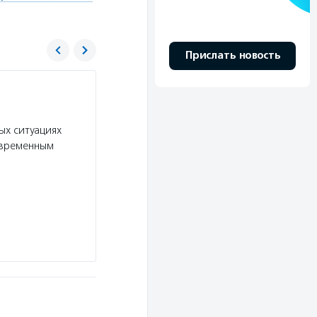
Прислать новость
Центр ГРАНИ
Услуги:
Центр ГРАНИ проводит исследования 
ых ситуациях
по актуальным для некоммерческого сектора т
овременным
НКО, гибридных форматов работы, наборы инс
Подробнее