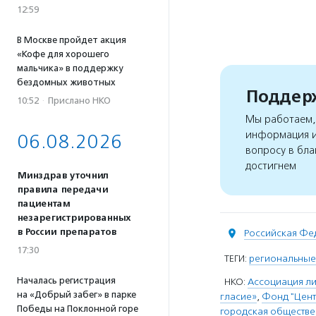
12:59
В Москве пройдет акция
«Кофе для хорошего
мальчика» в поддержку
бездомных животных
Поддерж
10:52
·
Прислано НКО
Мы работаем, 
информация и
06.08.2026
вопросу в бла
достигнем
Минздрав уточнил
правила передачи
пациентам
незарегистрированных
в России препаратов
Российская Фе
17:30
ТЕГИ:
региональные
Началась регистрация
НКО:
Ассоциация ли
на «Добрый забег» в парке
гласие»
,
Фонд "Цент
Победы на Поклонной горе
городская обществе