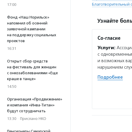
Благотворительный
17:00
Фонд «Наш Норильск»
Узнайте боль
напомнил об осенней
заявочной кампании
на поддержку социальных
Со-гласие
проектов
Услуги:
Ассоциа
16:31
с одновременным
и возможных ва
Открыт сбор средств
нарушением слу
на фестиваль для женщин
с онкозаболеваниями «Еще
Подробнее
краше в танце»
14:50
Организация «Продвижение»
и компания «Инва-Титан»
будут сотрудничать
13:30
·
Прислано НКО
Пенсионеры Самарской