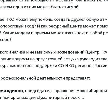
обращаются за помощью в НКО, могут быть носителям
и этом одна из них может быть стигмой.
учае НКО может ему помочь, создать дружелюбную атм
опороговый вход? И как ресурсный центр может помо
? Какие модели и приемы может взять почти любой ре
 себе?
кого анализа и независимых исследований (Центр ГР
другие вопросы на предстоящей летучке руководителе
есурсных центров поддержки СО НКО регионов России
 профессиональной деятельности представят:
амалдинов
, председатель правления Новосибирской
нной организации «Гуманитарный проект»