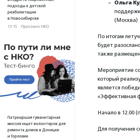
Ольга К
подходы к детской
поддержк
реабилитации
в Новосибирске
(Москва)
13:15
·
Прислано НКО
По итогам летуч
будет разослано
также размещен
Мероприятие со
который реализ
является побед
«Эффективная ф
Начало в 12.00 (
Патриаршая гуманитарная
миссия ищет волонтеров для
Для получения 
ремонта домов в Донецке
и Горловке