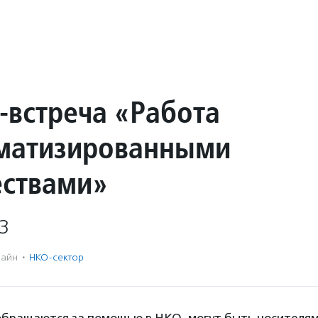
-встреча «Работа
гматизированными
ствами»
3
айн
·
НКО-сектор