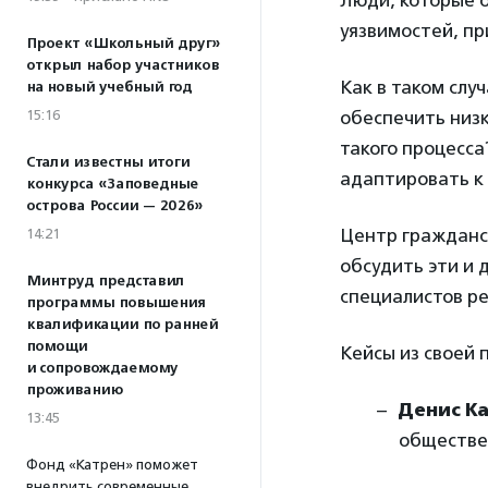
Люди, которые 
уязвимостей, пр
Проект «Школьный друг»
открыл набор участников
Как в таком сл
на новый учебный год
15:16
обеспечить низк
такого процесса
Стали известны итоги
адаптировать к
конкурса «Заповедные
острова России — 2026»
Центр гражданс
14:21
обсудить эти и 
Минтруд представил
специалистов р
программы повышения
квалификации по ранней
помощи
Кейсы из своей
и сопровождаемому
проживанию
Денис К
13:45
обществе
Фонд «Катрен» поможет
внедрить современные