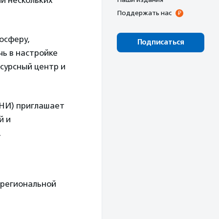
и нескольких
Поддержать нас
осферу,
Подписаться
чь в настройке
сурсный центр и
АНИ) приглашает
й и
.
 региональной