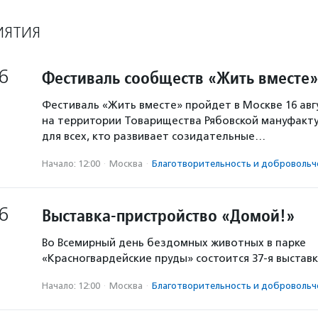
ИЯТИЯ
6
Фестиваль сообществ «Жить вместе»
Фестиваль «Жить вместе» пройдет в Москве 16 авг
на территории Товарищества Рябовской мануфакту
для всех, кто развивает созидательные…
Начало: 12:00
·
Москва
·
Благотвори­тель­ность и доброволь­ч
6
Выставка-пристройство «Домой!»
Во Всемирный день бездомных животных в парке
«Красногвардейские пруды» состоится 37-я выстав
Начало: 12:00
·
Москва
·
Благотвори­тель­ность и доброволь­ч