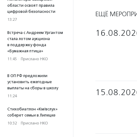
области освоят правила
цифровой безопасности
ЕЩЁ МЕРОПР
13:27
16.08.202
Встреча с Андреем Ургантом
стала лотом аукциона
в поддержку фонда
«Бумажная птица»
11:45
·
Прислано НКО
В ОП РФ предложили
установить ежегодные
выплаты на сборы в школу
15.08.202
11:24
Стихобиатлон «Км/вслух»
соберет семьи в Липецке
10:32
·
Прислано НКО