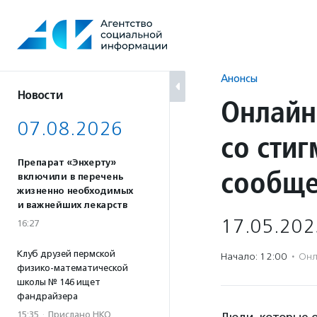
Перейти
к
содержанию
Анонсы
Новости
Онлайн
07.08.2026
со сти
Препарат «Энхерту»
сообще
включили в перечень
жизненно необходимых
и важнейших лекарств
17.05.202
16:27
Клуб друзей пермской
Начало: 12:00
·
Онл
физико-математической
школы № 146 ищет
фандрайзера
15:35
·
Прислано НКО