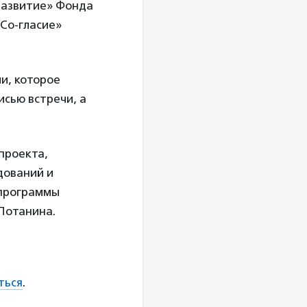
развитие» Фонда
Со-гласие»
и, которое
исью встречи, а
проекта,
дований и
 программы
Потанина.
ться
.