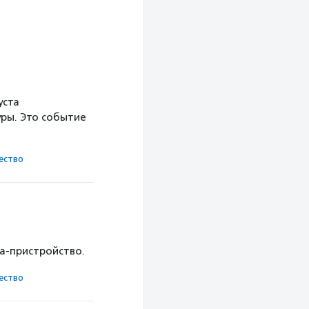
уста
ры. Это событие
ест­во
ка-пристройство.
ест­во