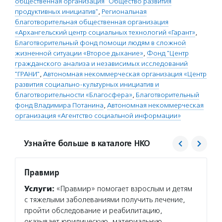
общественная организация "Общество развития
продуктивных инициатив"
,
Региональная
благотворительная общественная организация
«Архангельский центр социальных технологий «Гарант»
,
Благотворительный фонд помощи людям в сложной
жизненной ситуации «Второе дыхание»
,
Фонд "Центр
гражданского анализа и независимых исследований
"ГРАНИ"
,
Автономная некоммерческая организация «Центр
развития социально-культурных инициатив и
благотворительности «Благосфера»
,
Благотворительный
фонд Владимира Потанина
,
Автономная некоммерческая
организация «Агентство социальной информации»
Узнайте больше в каталоге НКО
Правмир
Второ
Услуги:
«Правмир» помогает взрослым и детям
Услуг
с тяжелыми заболеваниями получить лечение,
сортир
пройти обследование и реабилитацию,
на пер
оказывает юридическую, материальную
помога