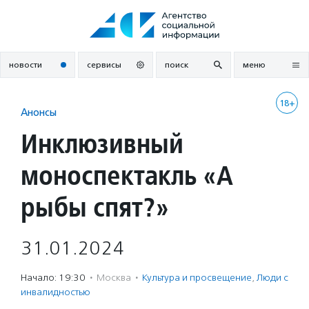
Перейти
к
содержанию
новости
сервисы
поиск
меню
18+
Анонсы
Инклюзивный
моноспектакль «А
рыбы спят?»
31.01.2024
Начало: 19:30
·
Москва
·
Культура и просвещение
,
Люди с
инвалидностью