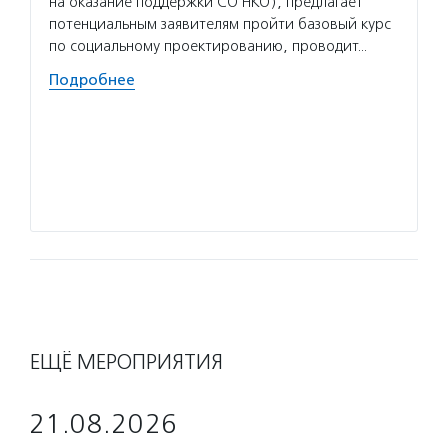
на оказание поддержки СО НКО), предлагает
оборуд
потенциальным заявителям пройти базовый курс
реакти
по социальному проектированию, проводит…
помощь
Подробнее
Волон
создае
волонт
«Тележ
фонда 
Подро
ЕЩЁ МЕРОПРИЯТИЯ
21.08.2026