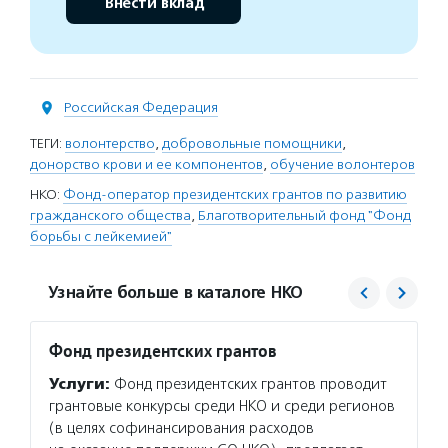
Внести вклад
Российская Федерация
ТЕГИ:
волонтерство
,
добровольные помощники
,
донорство крови и ее компонентов
,
обучение волонтеров
НКО:
Фонд-оператор президентских грантов по развитию
гражданского общества
,
Благотворительный фонд "Фонд
борьбы с лейкемией"
Узнайте больше в каталоге НКО
Фонд президентских грантов
Фонд 
Услуги:
Фонд президентских грантов проводит
Услуг
грантовые конкурсы среди НКО и среди регионов
поиск 
(в целях софинансирования расходов
загото