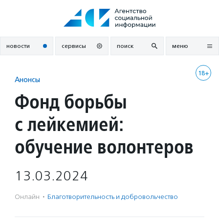
Перейти
к
содержанию
новости
сервисы
поиск
меню
18+
Анонсы
Фонд борьбы
с лейкемией:
обучение волонтеров
13.03.2024
Онлайн
·
Благотвори­тель­ность и доброволь­чест­во