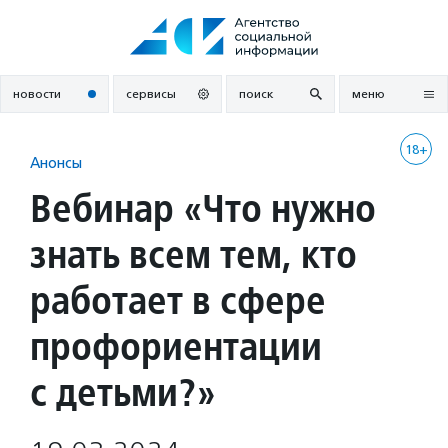
Перейти
к
содержанию
новости
сервисы
поиск
меню
18+
Анонсы
Вебинар «Что нужно
знать всем тем, кто
работает в сфере
профориентации
с детьми?»