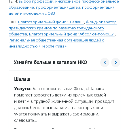
ТЕГИ:
выбор профессии
,
инклюзивное профессиональное
образование
,
профориентация детей
,
профориентация
детей и молодежи с ОВЗ
НКО:
Благотворительный фонд "Шалаш"
,
Фонд-оператор
президентских грантов по развитию гражданского
общества
,
Благотворительный фонд "Абсолют-помощь"
,
Региональная общественная организация людей с
инвалидностью «Перспектива»
Узнайте больше в каталоге НКО
Шалаш
Фонд 
Услуги:
Благотворительный Фонд «Шалаш»
Услуг
помогает взрослеть детям из приемных семей
гранто
и детям в трудной жизненной ситуации: проводит
(в цел
для них бесплатные занятия, на которых они
на ока
учатся понимать и выражать свои эмоции,
потенц
следовать…
по соц