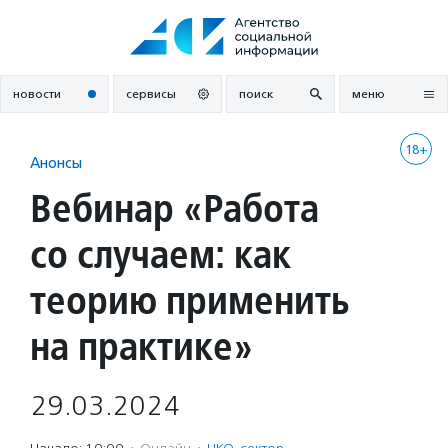
Перейти
к
содержанию
новости
сервисы
поиск
меню
18+
Анонсы
Вебинар «Работа
со случаем: как
теорию применить
на практике»
29.03.2024