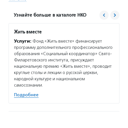
Узнайте больше в каталоге НКО
Жить вместе
Хорош
Услуги:
Фонд «Жить вместе» финансирует
Услуг
программу дополнительного профессионального
истори
образования «Социальный координатор» Свято-
платфо
Филаретовского института, присуждает
благот
национальную премию «Жить вместе», проводит
альянс
круглые столы и лекции о русской церкви,
в Коал
народной культуре и национальном
регион
самосознании.
Подро
Подробнее