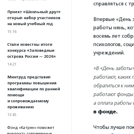
справляться с т
Проект «Школьный друг»
открыл набор участников
Впервые «День з
на новый учебный год
работы нянь, ко
15:16
восемь лет собр
психологов, соц
Стали известны итоги
конкурса «Заповедные
учреждений.
острова России — 2026»
14:21
«В «День заботы»
работают, каких 
Минтруд представил
программы повышения
обратиться к ним
квалификации по ранней
работают фонды.
помощи
и сопровождаемому
а оплата работы 
проживанию
в фонде.
13:45
Чтобы лучше пок
Фонд «Катрен» поможет
внедрить современные