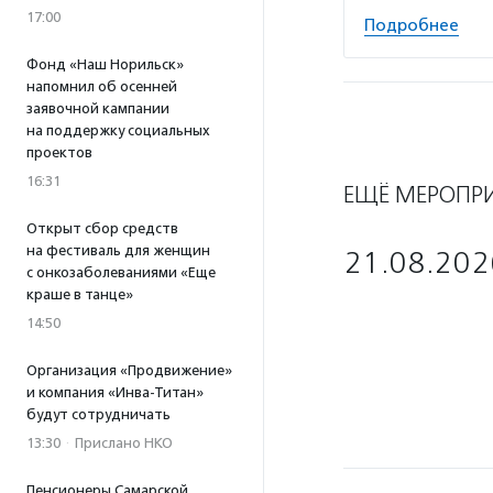
17:00
Подробнее
Фонд «Наш Норильск»
напомнил об осенней
заявочной кампании
на поддержку социальных
проектов
16:31
ЕЩЁ МЕРОПР
Открыт сбор средств
на фестиваль для женщин
21.08.202
с онкозаболеваниями «Еще
краше в танце»
14:50
Организация «Продвижение»
и компания «Инва-Титан»
будут сотрудничать
13:30
·
Прислано НКО
Пенсионеры Самарской