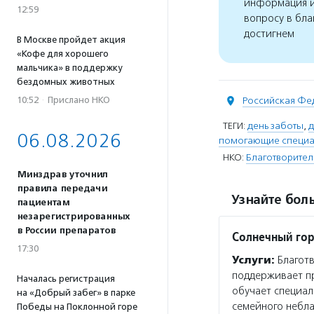
информация и
12:59
вопросу в бла
достигнем
В Москве пройдет акция
«Кофе для хорошего
мальчика» в поддержку
бездомных животных
10:52
·
Прислано НКО
Российская Фе
ТЕГИ:
день заботы
,
д
06.08.2026
помогающие специа
НКО:
Благотворител
Минздрав уточнил
правила передачи
Узнайте боль
пациентам
незарегистрированных
в России препаратов
Солнечный го
17:30
Услуги:
Благотв
поддерживает пр
Началась регистрация
обучает специа
на «Добрый забег» в парке
семейного небла
Победы на Поклонной горе