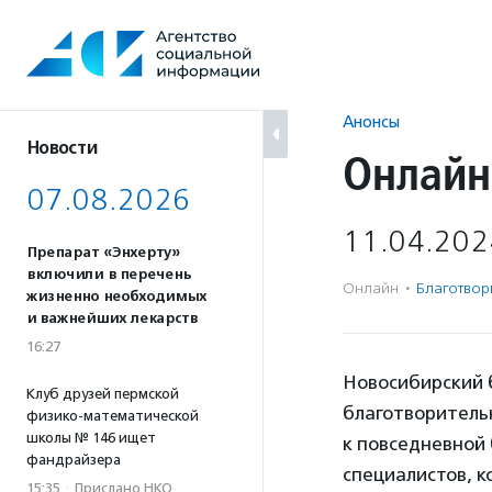
Перейти
к
содержанию
Анонсы
Новости
Онлайн
07.08.2026
11.04.202
Препарат «Энхерту»
включили в перечень
Онлайн
·
Благотвори
жизненно необходимых
и важнейших лекарств
16:27
Новосибирский 
Клуб друзей пермской
благотворитель
физико-математической
школы № 146 ищет
к повседневной
фандрайзера
специалистов, 
15:35
·
Прислано НКО