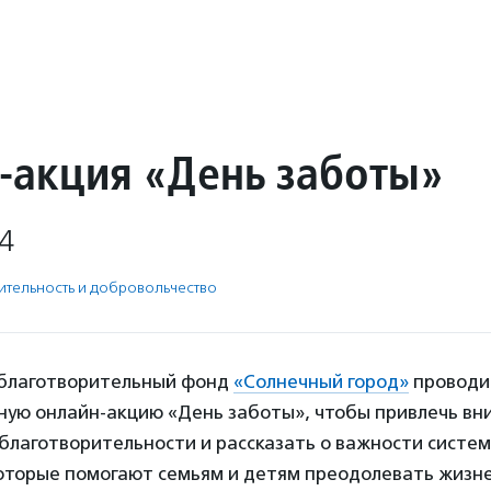
-акция «День заботы»
4
­тель­ность и доброволь­чест­во
благотворительный фонд
«Солнечный город»
проводи
ную онлайн-акцию «День заботы», чтобы привлечь вн
 благотворительности и рассказать о важности систе
которые помогают семьям и детям преодолевать жизн