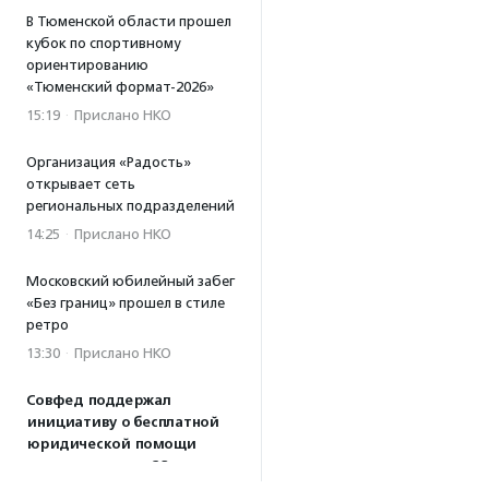
В Тюменской области прошел
кубок по спортивному
ориентированию
«Тюменский формат-2026»
15:19
·
Прислано НКО
Организация «Радость»
открывает сеть
региональных подразделений
14:25
·
Прислано НКО
Московский юбилейный забег
«Без границ» прошел в стиле
ретро
13:30
·
Прислано НКО
Совфед поддержал
инициативу о бесплатной
юридической помощи
сиротам старше 23 лет