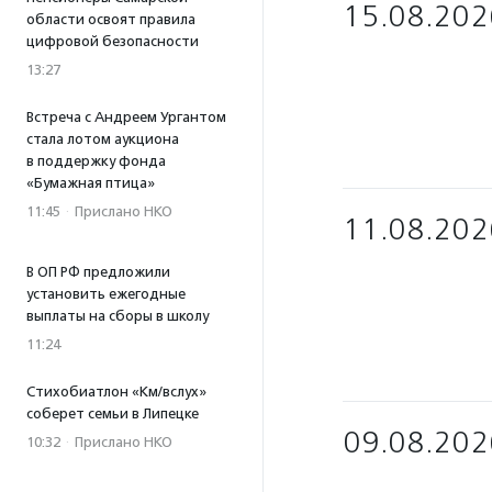
15.08.202
области освоят правила
цифровой безопасности
13:27
Встреча с Андреем Ургантом
стала лотом аукциона
в поддержку фонда
«Бумажная птица»
11:45
·
Прислано НКО
11.08.202
В ОП РФ предложили
установить ежегодные
выплаты на сборы в школу
11:24
Стихобиатлон «Км/вслух»
соберет семьи в Липецке
09.08.202
10:32
·
Прислано НКО