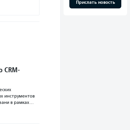
Прислать новость
о CRM-
еских
х инструментов
язани в рамках…