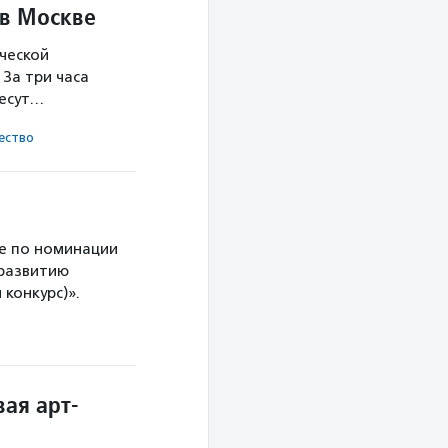
 в Москве
ческой
За три часа
несут…
ест­во
е по номинации
 развитию
конкурс)».
ая арт-