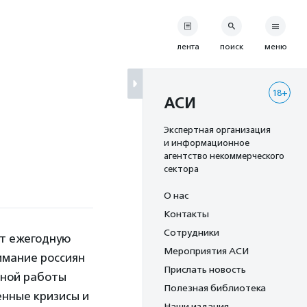
лента
поиск
меню
18+
АСИ
Экспертная организация
и информационное
агентство некоммерческого
сектора
О нас
Контакты
Сотрудники
т ежегодную
Мероприятия АСИ
имание россиян
Прислать новость
мной работы
Полезная библиотека
енные кризисы и
Наши издания