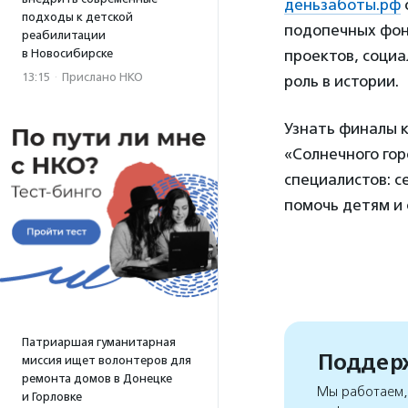
деньзаботы.рф
подходы к детской
подопечных фон
реабилитации
в Новосибирске
проектов, социа
13:15
·
Прислано НКО
роль в истории.
Узнать финалы к
«Солнечного гор
специалистов: с
помочь детям и 
Патриаршая гуманитарная
Поддерж
миссия ищет волонтеров для
ремонта домов в Донецке
Мы работаем, 
и Горловке