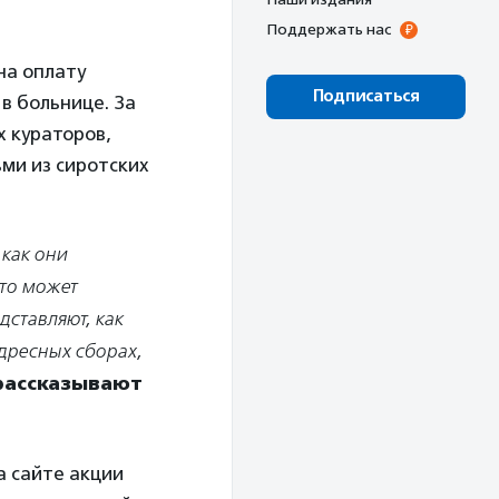
Поддержать нас
на оплату
Подписаться
в больнице. За
х кураторов,
ьми из сиротских
 как они
кто может
ставляют, как
дресных сборах,
рассказывают
а сайте акции