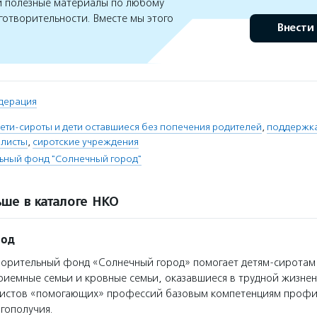
 полезные материалы по любому
готворительности. Вместе мы этого
Внести
дерация
ети-сироты и дети оставшиеся без попечения родителей
,
поддержка
листы
,
сиротские учреждения
ьный фонд "Солнечный город"
ше в каталоге НКО
род
орительный фонд «Солнечный город» помогает детям-сиротам
иемные семьи и кровные семьи, оказавшиеся в трудной жизнен
листов «помогающих» профессий базовым компетенциям профи
гополучия.