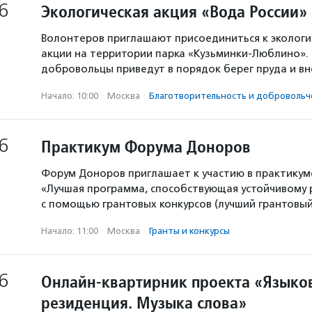
6
Экологическая акция «Вода России»
Волонтеров приглашают присоединиться к экологи
акции на территории парка «Кузьминки-Люблино». 
добровольцы приведут в порядок берег пруда и в
Начало: 10:00
·
Москва
·
Благотвори­тель­ность и доброволь­ч
6
Практикум Форума Доноров
Форум Доноров приглашает к участию в практикум
«Лучшая программа, способствующая устойчивому
с помощью грантовых конкурсов (лучший грантовый 
Начало: 11:00
·
Москва
·
Гранты и конкурсы
6
Онлайн-квартирник проекта «Языков
резиденция. Музыка слова»