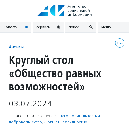
Перейти
к
содержанию
новости
сервисы
поиск
меню
18+
Анонсы
Круглый стол
«Общество равных
возможностей»
03.07.2024
Начало: 10:00
·
Калуга
·
Благотвори­тель­ность и
доброволь­чест­во
,
Люди с инвалидностью