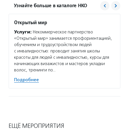
Узнайте больше в каталоге НКО
Открытый мир
Гольф
Услуги:
Некоммерческое партнерство
Услуг
«Открытый мир» занимается профориентацией,
пригла
обучением и трудоустройством людей
в инкл
с инвалидностью: проводит занятия школы
учит ш
красоты для людей с инвалидностью, курсы для
с особ
начинающих визажистов и мастеров укладки
и маст
волос, тренинги по…
Подро
Подробнее
ЕЩЁ МЕРОПРИЯТИЯ