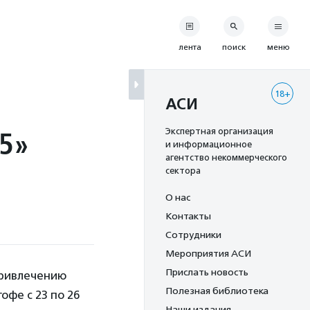
лента
поиск
меню
18+
АСИ
25»
Экспертная организация
и информационное
агентство некоммерческого
сектора
О нас
Контакты
Сотрудники
Мероприятия АСИ
Прислать новость
привлечению
Полезная библиотека
фе с 23 по 26
Наши издания