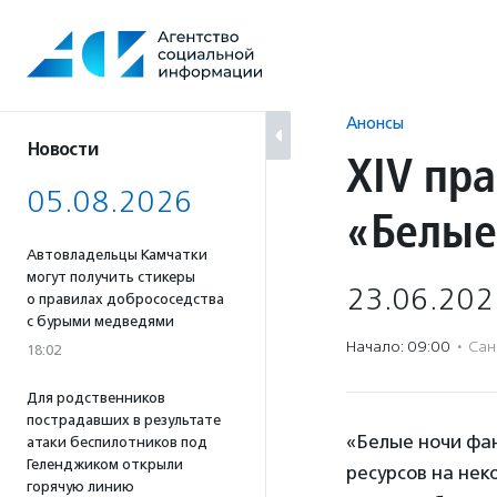
Перейти
к
содержанию
Анонсы
Новости
XIV пр
05.08.2026
«Белые
Автовладельцы Камчатки
могут получить стикеры
23.06.202
о правилах добрососедства
с бурыми медведями
Начало: 09:00
·
Сан
18:02
Для родственников
пострадавших в результате
«Белые ночи фан
атаки беспилотников под
Геленджиком открыли
ресурсов на нек
горячую линию