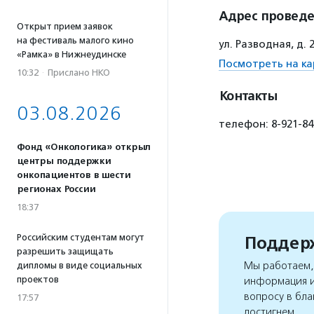
Адрес провед
Открыт прием заявок
на фестиваль малого кино
ул. Разводная, д.
«Рамка» в Нижнеудинске
Посмотреть на ка
10:32
·
Прислано НКО
Контакты
03.08.2026
телефон: 8-921-845
Фонд «Онкологика» открыл
центры поддержки
онкопациентов в шести
регионах России
18:37
Российским студентам могут
Поддерж
разрешить защищать
Мы работаем, 
дипломы в виде социальных
проектов
информация и
вопросу в бла
17:57
достигнем