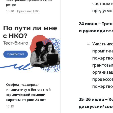
частным и
ретро
предусмот
13:30
·
Прислано НКО
24 июня – Тре
и руководите
Участнико
промпт-л
пожертво
грантовы
организа
процессов
Совфед поддержал
пожертво
инициативу о бесплатной
юридической помощи
25-26 июня – 
сиротам старше 23 лет
дискуссии/со
13:19