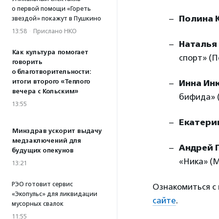
о первой помощи «Гореть
Полина 
звездой» покажут в Пушкино
13:58
·
Прислано НКО
Наталья
Как культура помогает
спорт» (П
говорить
о благотворительности:
итоги второго «Теплого
Инна Ин
вечера с Кольским»
бифида» 
13:55
Екатери
Минздрав ускорит выдачу
медзаключений для
Андрей 
будущих опекунов
«Ника» (
13:21
РЭО готовит сервис
Ознакомиться с
«Экопульс» для ликвидации
сайте
.
мусорных свалок
11:55