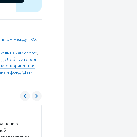
пытом между НКО
,
Больше чем спорт"
,
нд «Добрый город
лаготворительная
ьный фонд "Дети
Добрый город Петербург
бращению
Услуги:
Фонд «Добрый город Петербург» про
ной
«Добрый Питер», проводит мастерские, тренин