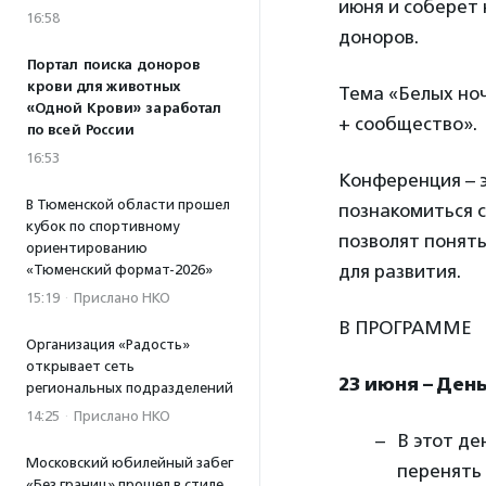
июня и соберет
16:58
доноров.
Портал поиска доноров
крови для животных
Тема «Белых ноч
«Одной Крови» заработал
+ сообщество».
по всей России
16:53
Конференция – 
В Тюменской области прошел
познакомиться с
кубок по спортивному
позволят понять
ориентированию
для развития.
«Тюменский формат-2026»
15:19
·
Прислано НКО
В ПРОГРАММЕ
Организация «Радость»
открывает сеть
23 июня – Ден
региональных подразделений
14:25
·
Прислано НКО
В этот де
Московский юбилейный забег
перенять 
«Без границ» прошел в стиле