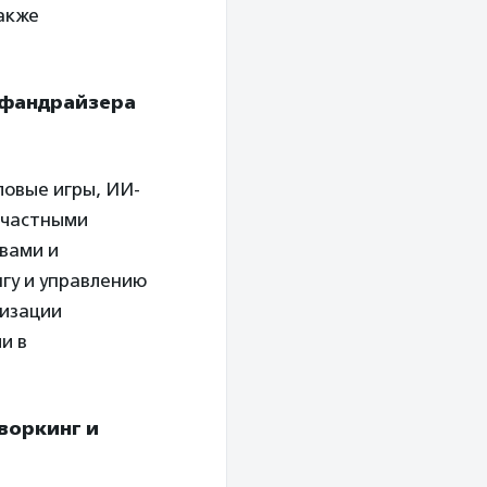
Также
я фандрайзера
ловые игры, ИИ-
 частными
вами и
гу и управлению
тизации
и в
воркинг и