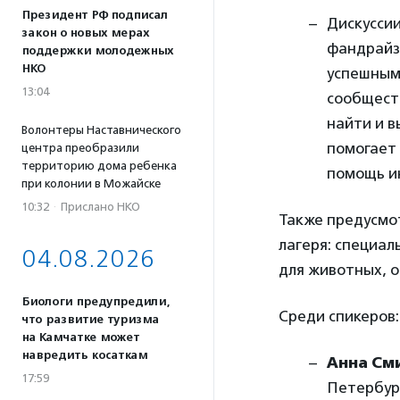
Президент РФ подписал
Дискуссии
закон о новых мерах
фандрайзи
поддержки молодежных
НКО
успешным 
13:04
сообществ
найти и в
Волонтеры Наставнического
помогает 
центра преобразили
территорию дома ребенка
помощь и
при колонии в Можайске
10:32
·
Прислано НКО
Также предусмо
лагеря: специал
04.08.2026
для животных, о
Биологи предупредили,
Среди спикеров:
что развитие туризма
на Камчатке может
навредить косаткам
Анна См
17:59
Петербур