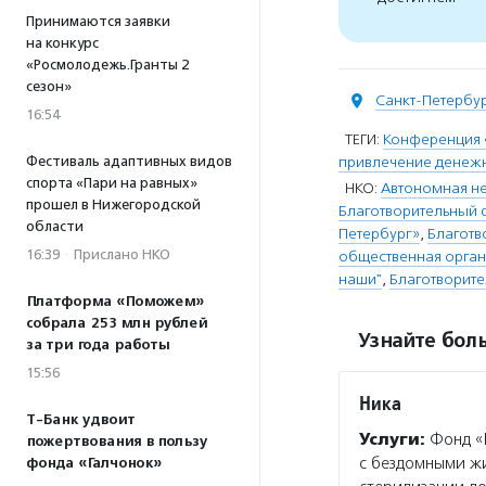
Принимаются заявки
на конкурс
«Росмолодежь.Гранты 2
сезон»
Санкт-Петербу
16:54
ТЕГИ:
Конференция 
Фестиваль адаптивных видов
привлечение денежн
спорта «Пари на равных»
НКО:
Автономная не
прошел в Нижегородской
Благотворительный
области
Петербург»
,
Благотв
16:39
·
Прислано НКО
общественная орган
наши"
,
Благотворит
Платформа «Поможем»
собрала 253 млн рублей
Узнайте боль
за три года работы
15:56
Ника
Т-Банк удвоит
Услуги:
Фонд «
пожертвования в пользу
с бездомными жи
фонда «Галчонок»