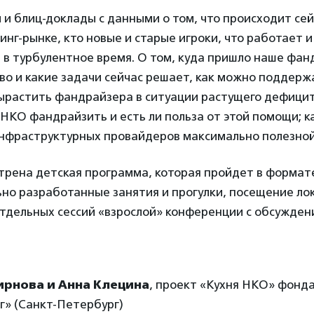
 и блиц-доклады с данными о том, что происходит сей
нг-рынке, кто новые и старые игроки, что работает и
в турбулентное время. О том, куда пришло наше фан
о и какие задачи сейчас решает, как можно поддержа
ырастить фандрайзера в ситуации растущего дефицит
НКО фандрайзить и есть ли польза от этой помощи; к
нфраструктурных провайдеров максимально полезной
трена детская программа, которая пройдет в формат
ьно разработанные занятия и прогулки, посещение ло
тдельных сессий «взрослой» конференции c обсужден
ирнова и Анна Клецина
, проект «Кухня НКО» фонд
г» (Санкт-Петербург)