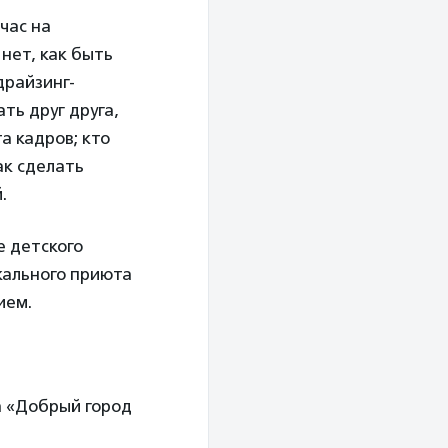
час на
 нет, как быть
драйзинг-
ть друг друга,
а кадров; кто
ак сделать
.
е детского
кального приюта
ием.
а «Добрый город