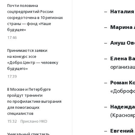
Почти половина
Наталия
соцпредприятий России
сосредоточена в 10 регионах
страны — фонд «Наше
Марина 
будущее»
17:46
Ануш Ов
Принимаются заявки
на конкурс эссе
Елена В
«Добро.Центр — человеку
организа
будущего»
17:39
Роман К
В Москве и Петербурге
«Доброф
пройдут тренинги
по профилактике выгорания
Надежда
для помогающих
специалистов
(Краснояр
15:32
·
Прислано НКО
Евгений
Уникальный спектакль