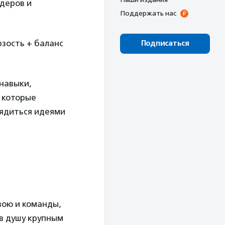
деров и
Поддержать нас
рзость + баланс
Подписаться
навыки,
, которые
рядиться идеями
свою и команды,
в душу крупным