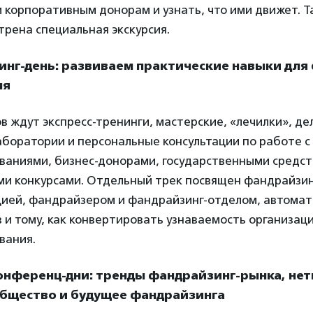
 корпоративным донорам и узнать, что ими движет. 
рена специальная экскурсия.
нинг-день: развиваем практические навыки дл
ля
в ждут экспресс-тренинги, мастерские, «лечилки», де
аборатории и персональные консультации по работе с
ваниями, бизнес-донорами, государственными средст
ми конкурсами. Отдельный трек посвящен фандрайзин
цией, фандрайзером и фандрайзинг-отделом, автома
 и тому, как конвертировать узнаваемость организаци
вания.
Конференц-дни: тренды фандрайзинг-рынка, нет
общество и будущее фандрайзинга