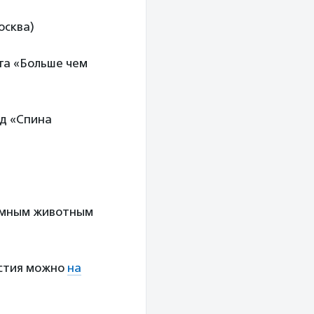
осква)
та «Больше чем
нд «Спина
омным животным
астия можно
на