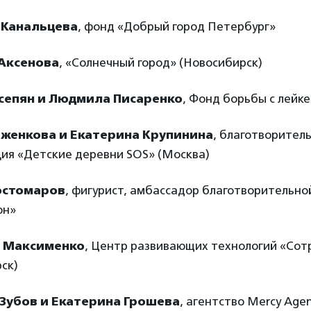
 Канальцева
, фонд «Добрый город Петербург»
Аксенова
, «Солнечный город» (Новосибирск)
сепян и Людмила Писаренко
, Фонд борьбы с лейк
аженкова и Екатерина Крупинина
, благотворител
ция «Детские деревни SOS» (Москва)
остомаров
, фигурист, амбассадор благотворительн
он»
 Максименко
, Центр развивающих технологий «Сот
ск)
 Зубов и Екатерина Грошева
, агентство Mercy Age