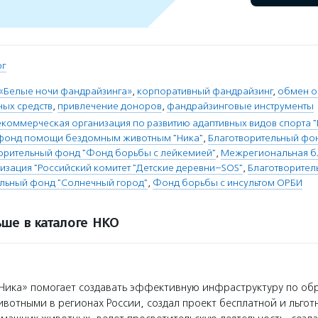
рг
«Белые ночи фандрайзинга»
,
корпоративный фандрайзинг
,
обмен о
ых средств
,
привлечение доноров
,
фандрайзинговые инструменты
коммерческая организация по развитию адаптивных видов спорта "
 фонд помощи бездомным животным "Ника"
,
Благотворительный фо
орительный фонд "Фонд борьбы с лейкемией"
,
Межрегиональная б
изация "Российский комитет "Детские деревни–SOS"
,
Благотворител
ельный фонд "Солнечный город"
,
Фонд борьбы с инсультом ОРБИ
ше в каталоге НКО
Ника» помогает создавать эффективную инфраструктуру по о
вотными в регионах России, создал проект бесплатной и льгот