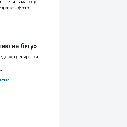
 посетить мастер-
 сделать фото
гаю на бегу»
редная тренировка
о
х…
ест­во