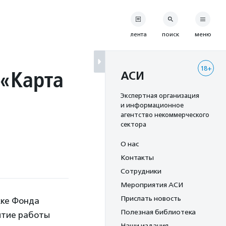
лента
поиск
меню
18+
 «Карта
АСИ
Экспертная организация
и информационное
агентство некоммерческого
сектора
О нас
Контакты
Сотрудники
Мероприятия АСИ
Прислать новость
жке Фонда
Полезная библиотека
итие работы
Наши издания