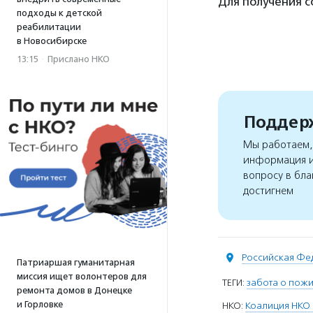
Для получения 
подходы к детской
реабилитации
в Новосибирске
13:15
·
Прислано НКО
Поддерж
Мы работаем, 
информация и
вопросу в бла
достигнем
Российская Фе
Патриаршая гуманитарная
миссия ищет волонтеров для
ТЕГИ:
забота о пож
ремонта домов в Донецке
и Горловке
НКО:
Коалиция НКО 