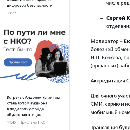
числе ре
цифровой безопасности
13:27
Сергей 
отделения
Модератор –
Ек
болезней обмен
Н.П. Бочкова, п
(орфанных) заб
Аккредитация С
Для очного учас
Встреча с Андреем Ургантом
стала лотом аукциона
СМИ, серию и но
в поддержку фонда
мобильный номе
«Бумажная птица»
11:45
·
Прислано НКО
Трансляция будет