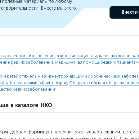
 полезные материалы по любому
готворительности. Вместе мы этого
Внести
екарственное обеспечение
,
взрослые пациенты
,
качество жизни па
ение редких заболеваний
,
медицинская помощь редким пациентам
ки детей с тяжелыми жизнеугрожающими и хроническими заболева
) заболеваниями, «Круг добра»
,
Общероссийская общественная о
ество редких заболеваний"
ше в каталоге НКО
руг добра» формирует перечни тяжелых заболеваний, детей 
лекарственных препаратов, медицинских изделий и ТСР для де