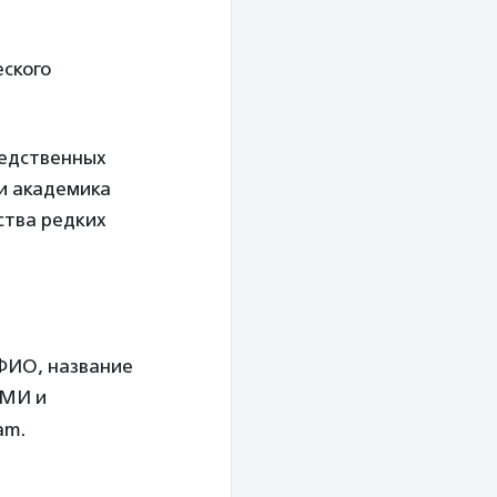
еского
ледственных
и академика
ства редких
 ФИО, название
СМИ и
am.