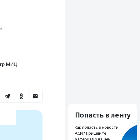
я»
ентр МИЦ
Попасть в ленту
Как попасть в новости
АСИ? Пришлите
материал о вашей