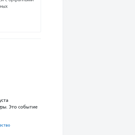
нных
уста
ры. Это событие
ест­во