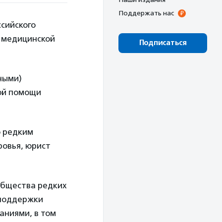
Поддержать нас
сийского
 медицинской
Подписаться
ными)
ой помощи
о редким
ровья, юрист
общества редких
 поддержки
аниями, в том