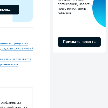
организации, новость,
пресс-релиз, анонс
 вклад
события.
Прислать новость
циентов с редкими
,
редкие (орфанные)
ниями, в том числе
рганизация
с орфанными
тей с орфанными