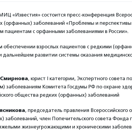
 МИЦ «Известия» состоится пресс-конференция Всерос
х (орфанных) заболеваний «Проблемы и перспективы
м пациентам с орфанными заболеваниями в России».
м обеспечении взрослых пациентов с редкими (орфан
и дальнейшем развитии системы оказания медицинск
 Смирнова
, юрист I категории, Экспертного совета п
м) заболеваниям Комитета Госдумы РФ по охране здо
йского общества редких (орфанных) заболеваний
ясникова
, председатель правления Всероссийского 
х) заболеваний, член Попечительского совета Фонда
тяжелыми жизнеугрожающими и хроническими заболев