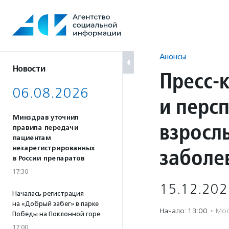
Перейти
к
содержанию
Анонсы
Новости
Пресс-
06.08.2026
и перс
Минздрав уточнил
взросл
правила передачи
пациентам
заболе
незарегистрированных
в России препаратов
17:30
15.12.202
Началась регистрация
на «Добрый забег» в парке
Начало: 13:00
·
Мос
Победы на Поклонной горе
17:00