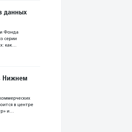
в данных
ми Фонда
з серии
х: как…
в Нижнем
екоммерческих
оится в центре
тр» и…