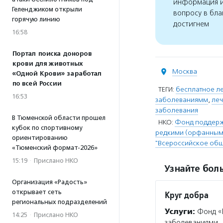
информация и
Геленджиком открыли
вопросу в бла
горячую линию
достигнем
16:58
Портал поиска доноров
крови для животных
Москва
«Одной Крови» заработал
по всей России
ТЕГИ:
бесплатное л
16:53
заболеваниямм
,
леч
заболевания
В Тюменской области прошел
НКО:
Фонд поддерж
кубок по спортивному
редкими (орфанными
ориентированию
"Всероссийское общ
«Тюменский формат-2026»
15:19
·
Прислано НКО
Узнайте боль
Организация «Радость»
открывает сеть
Круг добра
региональных подразделений
Услуги:
Фонд «К
14:25
·
Прислано НКО
заболеваниями, 