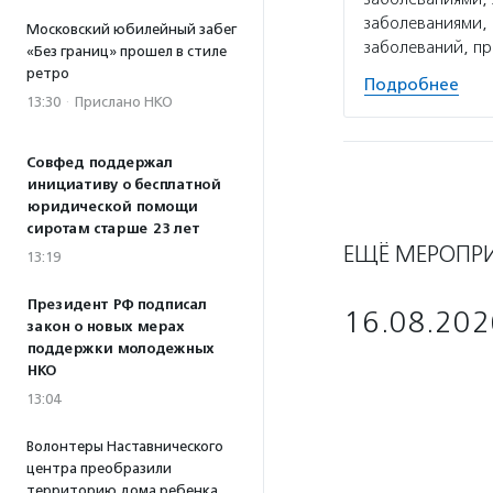
заболеваниями, 
Московский юбилейный забег
заболеваний, п
«Без границ» прошел в стиле
ретро
Подробнее
13:30
·
Прислано НКО
Совфед поддержал
инициативу о бесплатной
юридической помощи
сиротам старше 23 лет
ЕЩЁ МЕРОПР
13:19
Президент РФ подписал
16.08.202
закон о новых мерах
поддержки молодежных
НКО
13:04
Волонтеры Наставнического
центра преобразили
территорию дома ребенка