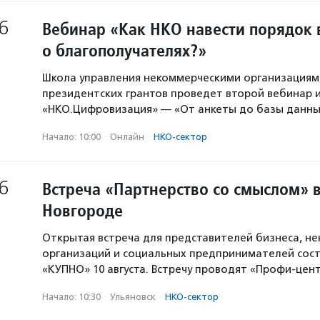
6
Вебинар «Как НКО навести порядок 
о благополучателях?»
Школа управления некоммерческими организация
президентских грантов проведет второй вебинар и
«НКО.Цифровизация» — «От анкеты до базы данны
Начало: 10:00
·
Онлайн
·
НКО-сектор
6
Встреча «Партнерство со смыслом» 
Новгороде
Открытая встреча для представителей бизнеса, н
организаций и социальных предпринимателей сост
«КУПНО» 10 августа. Встречу проводят «Профи-цен
Начало: 10:30
·
Ульяновск
·
НКО-сектор