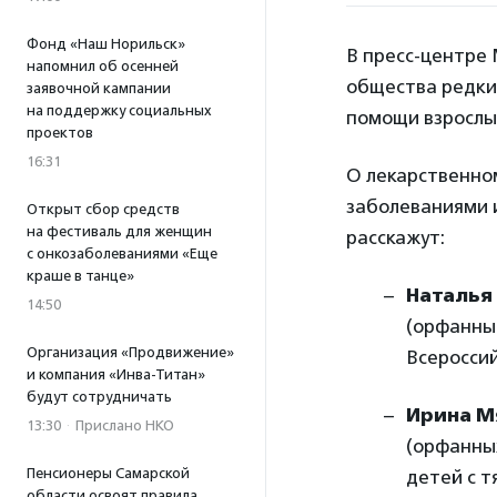
Фонд «Наш Норильск»
В пресс-центре
напомнил об осенней
общества редки
заявочной кампании
на поддержку социальных
помощи взрослы
проектов
16:31
О лекарственно
заболеваниями 
Открыт сбор средств
на фестиваль для женщин
расскажут:
с онкозаболеваниями «Еще
краше в танце»
Наталья
14:50
(орфанны
Организация «Продвижение»
Всеросси
и компания «Инва-Титан»
будут сотрудничать
Ирина М
13:30
·
Прислано НКО
(орфанны
Пенсионеры Самарской
детей с 
области освоят правила