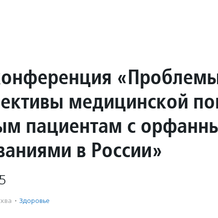
конференция «Проблем
пективы медицинской п
ым пациентам с орфанн
ваниями в России»
5
ква
·
Здоровье