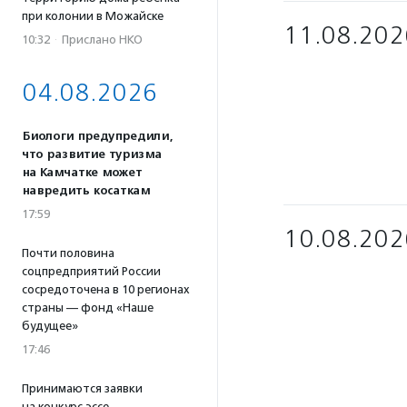
при колонии в Можайске
11.08.202
10:32
·
Прислано НКО
04.08.2026
Биологи предупредили,
что развитие туризма
на Камчатке может
навредить косаткам
17:59
10.08.202
Почти половина
соцпредприятий России
сосредоточена в 10 регионах
страны — фонд «Наше
будущее»
17:46
Принимаются заявки
на конкурс эссе