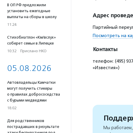
В ОП РФ предложили
установить ежегодные
Адрес провед
выплаты на сборы в школу
11:24
Партийный переуло
Посмотреть на ка
Стихобиатлон «Км/вслух»
соберет семьи в Липецке
Контакты
10:32
·
Прислано НКО
телефон: (495) 937
05.08.2026
«Известия»)
Автовладельцы Камчатки
могут получить стикеры
о правилах добрососедства
с бурыми медведями
18:02
Поддерж
Для родственников
пострадавших в результате
Мы работаем, 
атаки беспилотников под