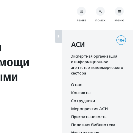
лента
поиск
меню
18+
ы
АСИ
омощи
Экспертная организация
и информационное
агентство некоммерческого
ыми
сектора
О нас
Контакты
Сотрудники
Мероприятия АСИ
Прислать новость
Полезная библиотека
Наши издания