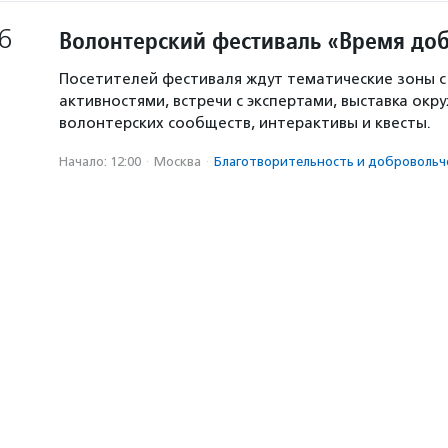
6
Волонтерский фестиваль «Время доб
Посетителей фестиваля ждут тематические зоны 
активностями, встречи с экспертами, выставка окр
волонтерских сообществ, интерактивы и квесты.
Начало: 12:00
·
Москва
·
Благотвори­тель­ность и доброволь­ч