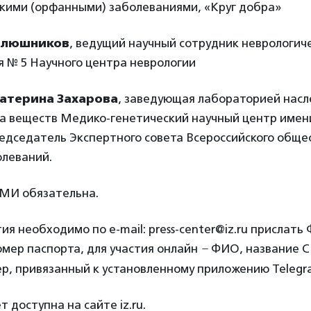
дкими (орфанными) заболеваниями, «Круг добра»
Клюшников
, ведущий научный сотрудник неврологич
 № 5 Научного центра неврологии
атерина Захарова
, заведующая лабораторией нас
а веществ Медико-генетический научный центр имен
редседатель Экспертного совета Всероссийского обще
олеваний.
МИ обязательна.
тия необходимо по e-mail: press-center@iz.ru прислать
мер паспорта, для участия онлайн
–
ФИО, название 
р, привязанный к установленному приложению Telegr
 доступна на сайте iz.ru.