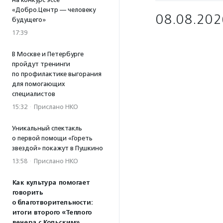
«Добро.Центр — человеку
08.08.202
будущего»
17:39
В Москве и Петербурге
пройдут тренинги
по профилактике выгорания
для помогающих
специалистов
15:32
·
Прислано НКО
Уникальный спектакль
о первой помощи «Гореть
звездой» покажут в Пушкино
13:58
·
Прислано НКО
Как культура помогает
говорить
о благотворительности:
итоги второго «Теплого
вечера с Кольским»