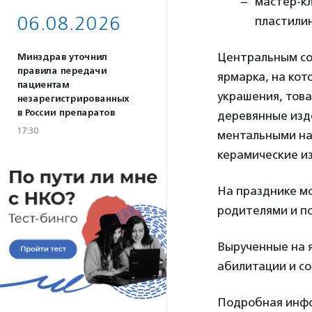
мастер-кл
06.08.2026
пластилин
Центральным со
Минздрав уточнил
правила передачи
ярмарка, на кот
пациентам
украшения, това
незарегистрированных
в России препаратов
деревянные изд
17:30
ментальными на
керамические и
На празднике м
родителями и п
Вырученные на 
абилитации и со
Подробная инфо