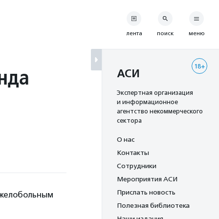
лента
поиск
меню
18+
нда
АСИ
Экспертная организация
и информационное
агентство некоммерческого
сектора
О нас
Контакты
Сотрудники
Мероприятия АСИ
Прислать новость
яжелобольным
Полезная библиотека
Наши издания