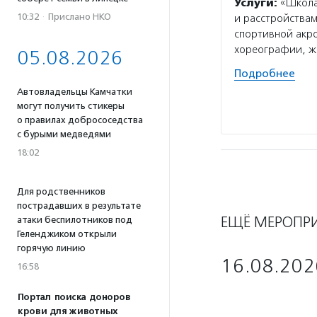
Услуги:
«Школа 
10:32
·
Прислано НКО
и расстройствам
спортивной акро
хореографии, жи
05.08.2026
Подробнее
Автовладельцы Камчатки
могут получить стикеры
о правилах добрососедства
с бурыми медведями
18:02
Для родственников
пострадавших в результате
ЕЩЁ МЕРОПР
атаки беспилотников под
Геленджиком открыли
горячую линию
16.08.202
16:58
Портал поиска доноров
крови для животных