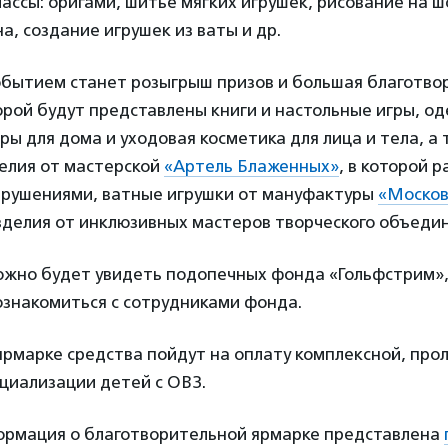
ассы: оригами, шитье мягких игрушек, рисование на ш
а, создание игрушек из ваты и др.
бытием станет розыгрыш призов и большая благотво
орой будут представлены книги и настольные игры, о
ры для дома и уходовая косметика для лица и тела, а
елия от мастерской
«Артель Блаженных»
, в которой 
рушениями, ватные игрушки от мануфактуры
«Москов
зделия от инклюзивных мастеров творческого объеди
ожно будет увидеть подопечных фонда «Гольфстрим», 
ознакомиться с сотрудниками фонда.
ярмарке средства пойдут на оплату комплексной, про
циализации детей с ОВЗ.
рмация о благотворительной ярмарке представлена