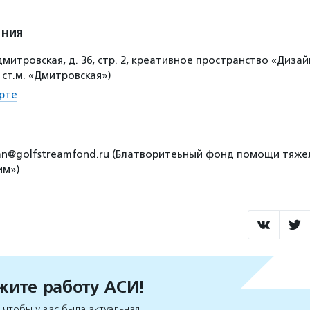
ения
митровская, д. 36, стр. 2, креативное пространство «Дизай
 ст.м. «Дмитровская»)
рте
ban@golfstreamfond.ru (Блатворитеьный фонд помощи тяж
им»)
ите работу АСИ!
чтобы у вас была актуальная