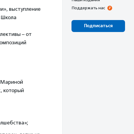
Поддержать нас
ли», выступление
 «Школа
Подписаться
лективы – от
 композиций
м Мариной
, который
олшебства»;