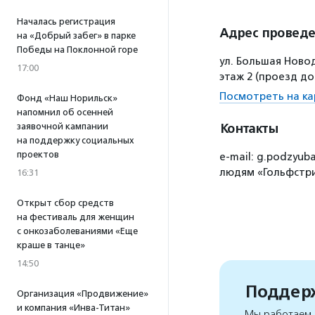
Началась регистрация
Адрес провед
на «Добрый забег» в парке
Победы на Поклонной горе
ул. Большая Новод
17:00
этаж 2 (проезд до
Посмотреть на ка
Фонд «Наш Норильск»
напомнил об осенней
Контакты
заявочной кампании
на поддержку социальных
проектов
e-mail: g.podzyu
людям «Гольфстр
16:31
Открыт сбор средств
на фестиваль для женщин
с онкозаболеваниями «Еще
краше в танце»
14:50
Поддерж
Организация «Продвижение»
и компания «Инва-Титан»
Мы работаем, 