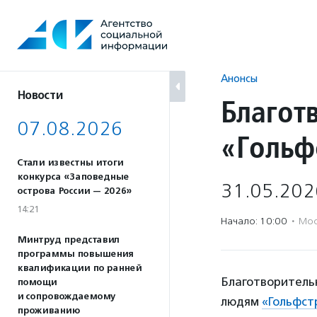
Перейти
к
содержанию
Анонсы
Новости
Благот
07.08.2026
«Гольф
Стали известны итоги
конкурса «Заповедные
31.05.202
острова России — 2026»
14:21
Начало: 10:00
·
Мос
Минтруд представил
программы повышения
квалификации по ранней
Благотворитель
помощи
и сопровождаемому
людям
«Гольфст
проживанию