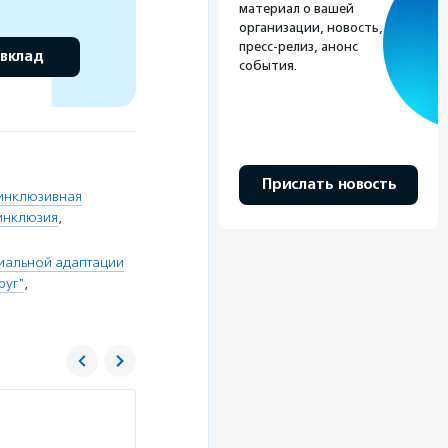
материал о вашей
организации, новость,
пресс-релиз, анонс
 вклад
события.
Прислать новость
инклюзивная
инклюзия
,
иальной адаптации
руг"
,
Творческое объединение «Круг»