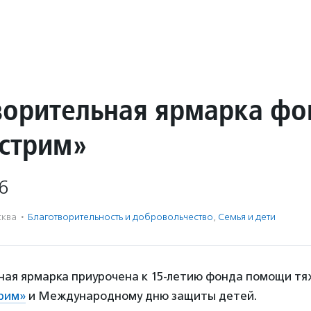
ворительная ярмарка фо
стрим»
6
ква
·
Благотвори­тель­ность и доброволь­чест­во
,
Семья и дети
ная ярмарка приурочена к 15-летию фонда помощи т
рим»
и Международному дню защиты детей.