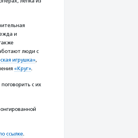
операх, лепка из
рительная
дежда и
 также
работают люди с
ская игрушка»
,
нения
«Круг»
.
поговорить с их
лонгированной
по ссылке
.