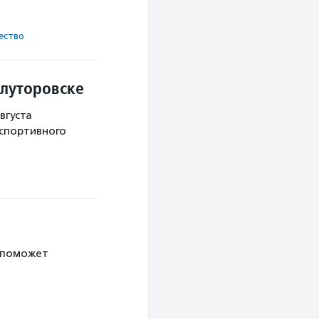
ест­во
Ялуторовске
вгуста
 спортивного
 поможет