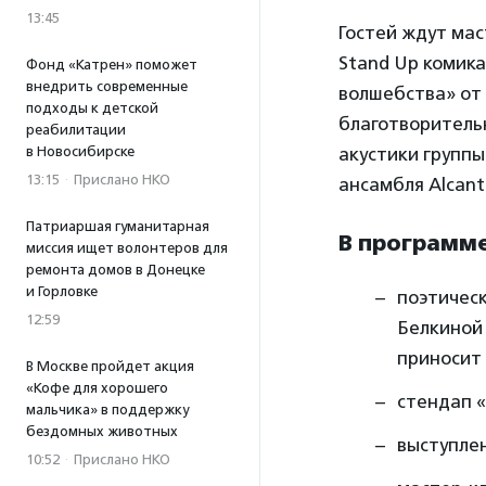
13:45
Гостей ждут мас
Stand Up комик
Фонд «Катрен» поможет
внедрить современные
волшебства» от
подходы к детской
благотворительн
реабилитации
в Новосибирске
акустики группы
13:15
·
Прислано НКО
ансамбля Alcant
Патриаршая гуманитарная
В программе
миссия ищет волонтеров для
ремонта домов в Донецке
и Горловке
поэтичес
12:59
Белкиной 
приносит 
В Москве пройдет акция
«Кофе для хорошего
стендап 
мальчика» в поддержку
бездомных животных
выступле
10:52
·
Прислано НКО