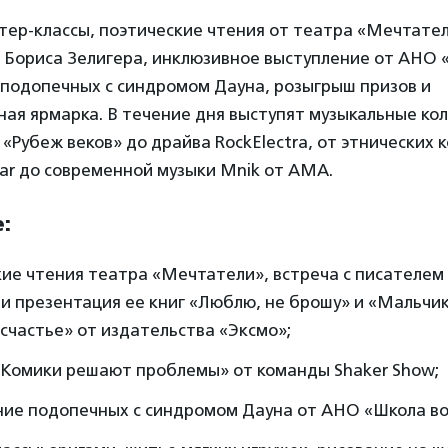
тер-классы, поэтические чтения от театра «Мечтате
а Бориса Зелигера, инклюзивное выступление от АНО
 подопечных с синдромом Дауна, розыгрыш призов и
ая ярмарка. В течение дня выступят музыкальные кол
 «Рубеж веков» до драйва RockElectra, от этнических
ar до современной музыки Mnik от АМА.
:
кие чтения театра «Мечтатели», встреча с писателе
и презентация ее книг «Люблю, не брошу» и «Мальчик
счастье» от издательства «Эксмо»;
«Комики решают проблемы» от команды Shaker Show;
ние подопечных с синдромом Дауна от АНО «Школа в