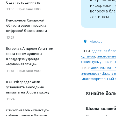
будут сотрудничать
информация и
13:30
·
Прислано НКО
вопросу в бла
достигнем
Пенсионеры Самарской
области освоят правила
цифровой безопасности
13:27
Москва
Встреча с Андреем Ургантом
ТЕГИ:
адресная благ
стала лотом аукциона
культура
,
инклюзивн
в поддержку фонда
социокультурная ин
«Бумажная птица»
НКО:
Автономная не
11:45
·
Прислано НКО
инвалидов «Школа 
Благотворительный 
В ОП РФ предложили
установить ежегодные
выплаты на сборы в школу
Узнайте боль
11:24
Школа волшеб
Стихобиатлон «Км/вслух»
соберет семьи в Липецке