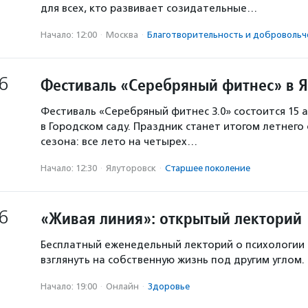
для всех, кто развивает созидательные…
Начало: 12:00
·
Москва
·
Благотвори­тель­ность и доброволь­ч
6
Фестиваль «Серебряный фитнес» в 
Фестиваль «Серебряный фитнес 3.0» состоится 15 а
в Городском саду. Праздник станет итогом летнего
сезона: все лето на четырех…
Начало: 12:30
·
Ялуторовск
·
Старшее поколение
6
«Живая линия»: открытый лекторий
Бесплатный еженедельный лекторий о психологии
взглянуть на собственную жизнь под другим углом.
Начало: 19:00
·
Онлайн
·
Здоровье