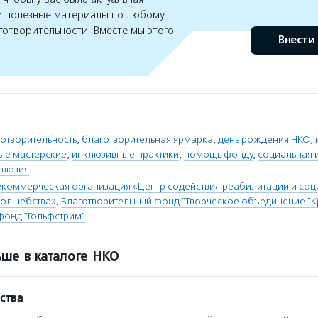
 полезные материалы по любому
готворительности. Вместе мы этого
Внести
отворительность
,
благотворительная ярмарка
,
день рождения НКО
,
ые мастерские
,
инклюзивные практики
,
помощь фонду
,
социальная 
клюзия
коммерческая организация «Центр содействия реабилитации и соц
волшебства»
,
Благотворительный фонд "Творческое объединение "К
фонд "Гольфстрим"
ше в каталоге НКО
ства