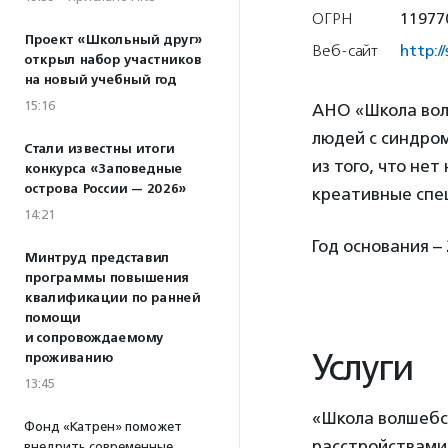
ОГРН
11977
Проект «Школьный друг»
Веб-сайт
http:/
открыл набор участников
на новый учебный год
15:16
АНО «Школа вол
людей с синдро
Стали известны итоги
из того, что не
конкурса «Заповедные
острова России — 2026»
креативные спе
14:21
Год основания – 
Минтруд представил
программы повышения
квалификации по ранней
помощи
и сопровождаемому
Услуги
проживанию
13:45
«Школа волшебс
Фонд «Катрен» поможет
расстройствами 
внедрить современные