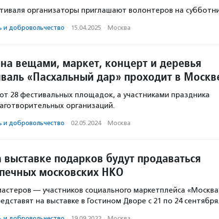
тиваля организаторы приглашают волонтеров на субботни
ь и доброволь­чест­во
·
15.04.2025
·
Москва
на вещами, маркет, концерт и деревья
иваль «Пасхальный дар» проходит в Моск
ют 28 фестивальных площадок, а участниками праздника
лаготворительных организаций.
ь и доброволь­чест­во
·
02.05.2024
·
Москва
на выставке подарков будут продаваться
печных московских НКО
мастеров — участников социального маркетплейса «Москва
дставят на выставке в Гостином Дворе с 21 по 24 сентября
ь и доброволь­чест­во
·
19.09.2022
·
Москва