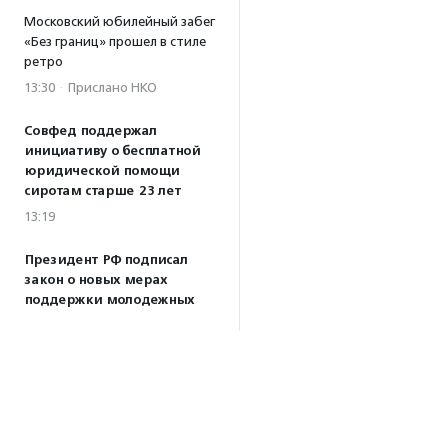
Московский юбилейный забег
«Без границ» прошел в стиле
ретро
13:30
·
Прислано НКО
Совфед поддержал
инициативу о бесплатной
юридической помощи
сиротам старше 23 лет
13:19
Президент РФ подписал
закон о новых мерах
поддержки молодежных
НКО
13:04
Волонтеры Наставнического
центра преобразили
территорию дома ребенка