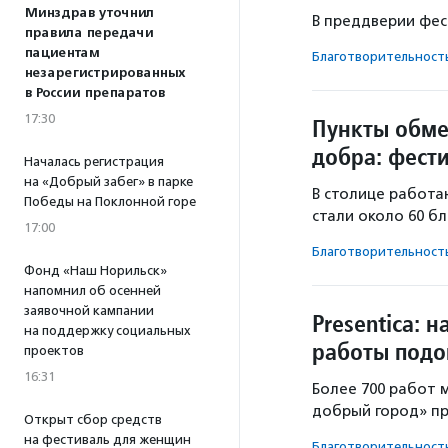
Минздрав уточнил
В преддверии фес
правила передачи
пациентам
Благотвори­тель­ност
незарегистрированных
в России препаратов
17:30
Пункты обме
добра: фест
Началась регистрация
на «Добрый забег» в парке
В столице работа
Победы на Поклонной горе
стали около 60 б
17:00
Благотвори­тель­ност
Фонд «Наш Норильск»
напомнил об осенней
заявочной кампании
Presentica: 
на поддержку социальных
работы подо
проектов
16:31
Более 700 работ 
добрый город» пре
Открыт сбор средств
на фестиваль для женщин
Благотвори­тель­ност