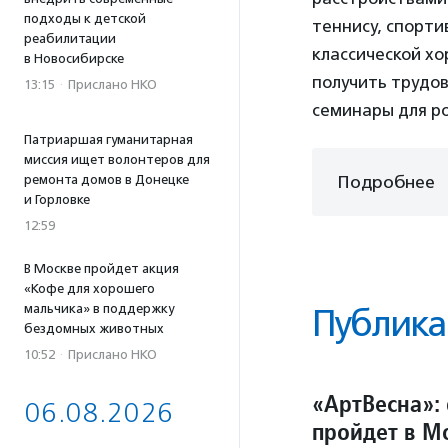
подходы к детской
теннису, спорт
реабилитации
классической хо
в Новосибирске
получить трудо
13:15
·
Прислано НКО
семинары для р
Патриаршая гуманитарная
миссия ищет волонтеров для
Подробнее
ремонта домов в Донецке
и Горловке
12:59
В Москве пройдет акция
«Кофе для хорошего
мальчика» в поддержку
Публика
бездомных животных
10:52
·
Прислано НКО
«АртВесна»:
06.08.2026
пройдет в М