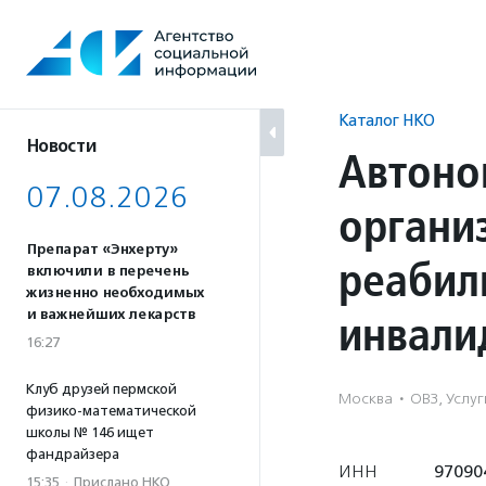
Перейти
к
содержанию
Каталог НКО
Новости
Автоно
07.08.2026
органи
Препарат «Энхерту»
реабил
включили в перечень
жизненно необходимых
инвали
и важнейших лекарств
16:27
Клуб друзей пермской
Москва
·
ОВЗ, Услу
физико-математической
школы № 146 ищет
фандрайзера
ИНН
97090
15:35
·
Прислано НКО