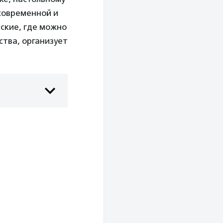
современной и
рские, где можно
тва, организует