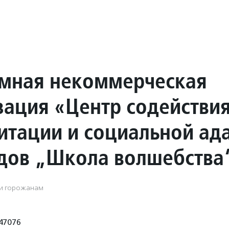
мная некоммерческая
зация «Центр содействи
итации и социальной ад
дов „Школа волшебства
ги горожанам
47076