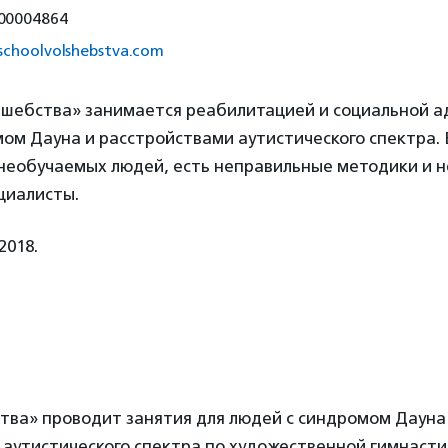
00004864
/schoolvolshebstva.com
шебства» занимается реабилитацией и социальной 
мом Дауна и расстройствами аутистического спектра. 
т необучаемых людей, есть неправильные методики и 
циалисты.
2018.
тва» проводит занятия для людей с синдромом Дауна
аутистического спектра по художественной гимнасти