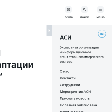
лента
поиск
меню
18+
АСИ
я
Экспертная организация
и информационное
агентство некоммерческого
аптации
сектора
О нас
“
Контакты
Сотрудники
Мероприятия АСИ
Прислать новость
Полезная библиотека
Наши издания