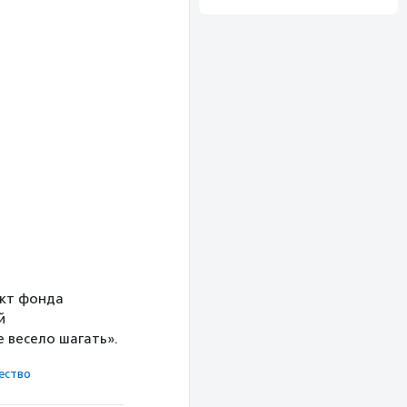
ект фонда
й
 весело шагать».
ест­во