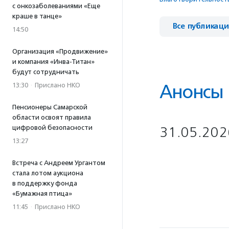
с онкозаболеваниями «Еще
краше в танце»
Все публикац
14:50
Организация «Продвижение»
и компания «Инва-Титан»
будут сотрудничать
Анонсы
13:30
·
Прислано НКО
Пенсионеры Самарской
области освоят правила
цифровой безопасности
31.05.202
13:27
Встреча с Андреем Ургантом
стала лотом аукциона
в поддержку фонда
«Бумажная птица»
11:45
·
Прислано НКО