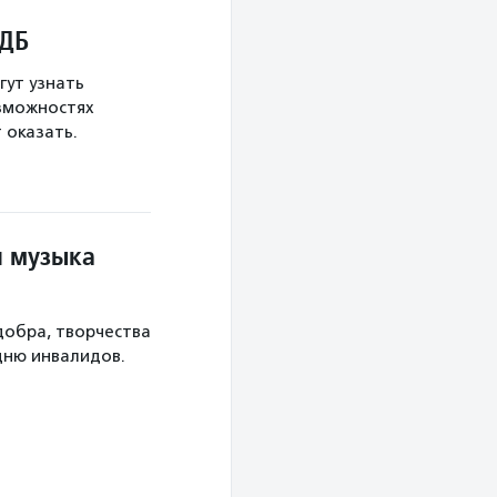
ГДБ
гут узнать
озможностях
 оказать.
я музыка
добра, творчества
дню инвалидов.