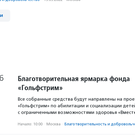
ии
6
Благотворительная ярмарка фонда
«Гольфстрим»
Все собранные средства будут направлены на про
«Гольфстрим» по абилитации и социализации дете
с ограниченными возможностями здоровья «Вместе
Начало: 10:00
·
Москва
·
Благотвори­тель­ность и доброволь­ч