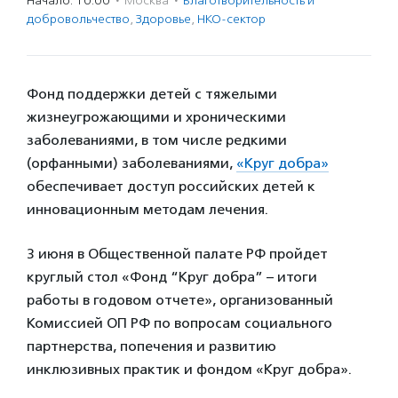
Начало: 10:00
·
Москва
·
Благотвори­тель­ность и
доброволь­чест­во
,
Здоровье
,
НКО-сектор
Фонд поддержки детей с тяжелыми
жизнеугрожающими и хроническими
заболеваниями, в том числе редкими
(орфанными) заболеваниями,
«Круг добра»
обеспечивает доступ российских детей к
инновационным методам лечения.
3 июня в Общественной палате РФ пройдет
круглый стол «Фонд “Круг добра” – итоги
работы в годовом отчете», организованный
Комиссией ОП РФ по вопросам социального
партнерства, попечения и развитию
инклюзивных практик и фондом «Круг добра».