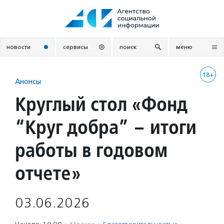
Перейти
к
содержанию
новости
сервисы
поиск
меню
18+
Анонсы
Круглый стол «Фонд
“Круг добра” – итоги
работы в годовом
отчете»
03.06.2026