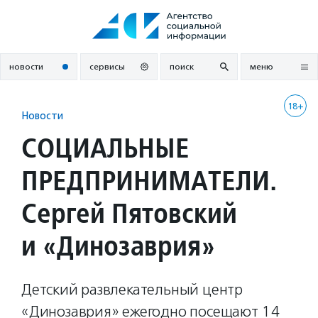
Перейти
к
содержанию
новости
сервисы
поиск
меню
18+
Новости
СОЦИАЛЬНЫЕ
ПРЕДПРИНИМАТЕЛИ.
Сергей Пятовский
и «Динозаврия»
Детский развлекательный центр
«Динозаврия» ежегодно посещают 14