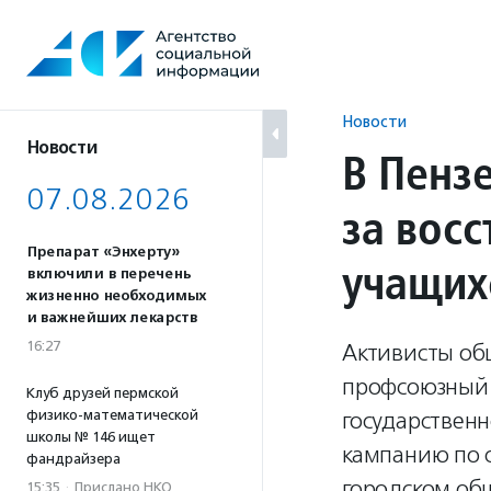
Перейти
к
содержанию
Новости
Новости
В Пенз
07.08.2026
за вос
Препарат «Энхерту»
учащих
включили в перечень
жизненно необходимых
и важнейших лекарств
16:27
Активисты об
профсоюзный 
Клуб друзей пермской
физико-математической
государственн
школы № 146 ищет
кампанию по с
фандрайзера
городском об
15:35
·
Прислано НКО