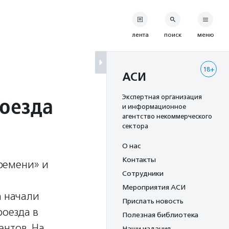
лента
поиск
меню
18+
АСИ
роезда
Экспертная организация
и информационное
агентство некоммерческого
сектора
О нас
Контакты
ремени» и
Сотрудники
Мероприятия АСИ
а начали
Прислать новость
роезда в
Полезная библиотека
ентов. На
Наши издания