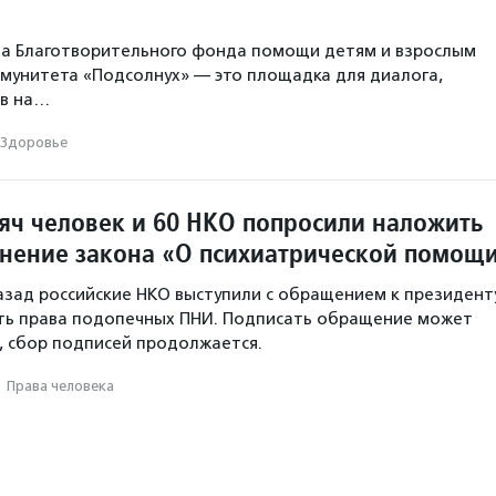
ла Благотворительного фонда помощи детям и взрослым
мунитета «Подсолнух» — это площадка для диалога,
ов на…
Здоровье
сяч человек и 60 НКО попросили наложить
енение закона «О психиатрической помощ
азад российские НКО выступили с обращением к президенту
ть права подопечных ПНИ. Подписать обращение может
 сбор подписей продолжается.
·
Права человека