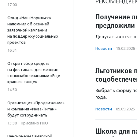
РЕКОМЕНДУЕ
17:00
Получение л
Фонд «Наш Норильск»
предложили 
напомнил об осенней
заявочной кампании
на поддержку социальных
Депутаты хотят п
проектов
Новости
·
19.02.2026
16:31
Открыт сбор средств
Льготников 
на фестиваль для женщин
с онкозаболеваниями «Еще
соцобеспече
краше в танце»
14:50
Выбрать форму по
года.
Организация «Продвижение»
и компания «Инва-Титан»
Новости
·
09.09.2025
будут сотрудничать
13:30
·
Прислано НКО
Школа для п
Пенсионеры Самарской