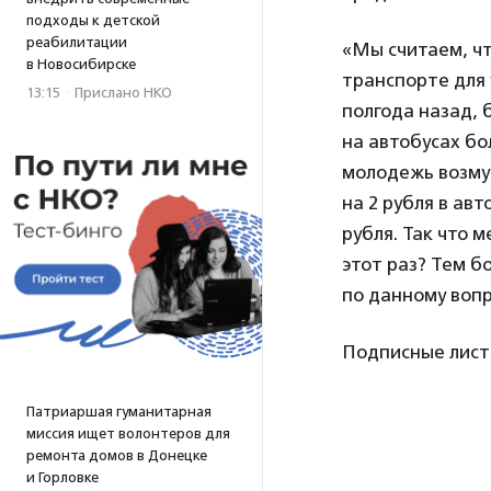
подходы к детской
реабилитации
«Мы считаем, чт
в Новосибирске
транспорте для 
13:15
·
Прислано НКО
полгода назад, 
на автобусах бо
молодежь возмут
на 2 рубля в ав
рубля. Так что 
этот раз? Тем 
по данному вопр
Подписные листы
Патриаршая гуманитарная
миссия ищет волонтеров для
ремонта домов в Донецке
и Горловке