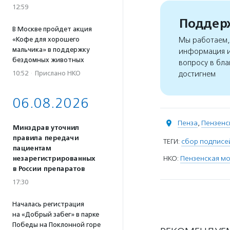
12:59
Поддерж
В Москве пройдет акция
«Кофе для хорошего
Мы работаем, 
мальчика» в поддержку
информация и
бездомных животных
вопросу в бла
10:52
·
Прислано НКО
достигнем
06.08.2026
Пенза
,
Пензенс
Минздрав уточнил
правила передачи
ТЕГИ:
сбор подписе
пациентам
НКО:
Пензенская м
незарегистрированных
в России препаратов
17:30
Началась регистрация
на «Добрый забег» в парке
Победы на Поклонной горе