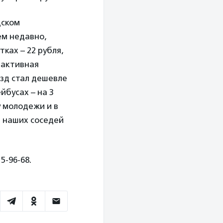
дском
ем недавно,
ках – 22 рубля,
 активная
езд стал дешевле
йбусах – на 3
у молодежи и в
т наших соседей
5-96-68.