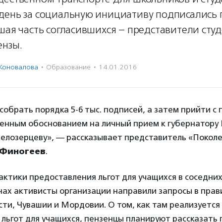
день за социальную инициативу подписались 
шая часть согласившихся – представители студ
ензы.
 Коновалова
·
Образование
·
14.01.2016
обрать порядка 5-6 тыс. подписей, а затем прийти с
менным обоснованием на личный прием к губернатору
Белозерцеву», — рассказывает представитель «Поколе
 Финогеев
.
актики предоставления льгот для учащихся в соседних
нах активисты организации направили запросы в прав
ти, Чувашии и Мордовии. О том, как там реализуется
льгот для учащихся, пензенцы планируют рассказать 