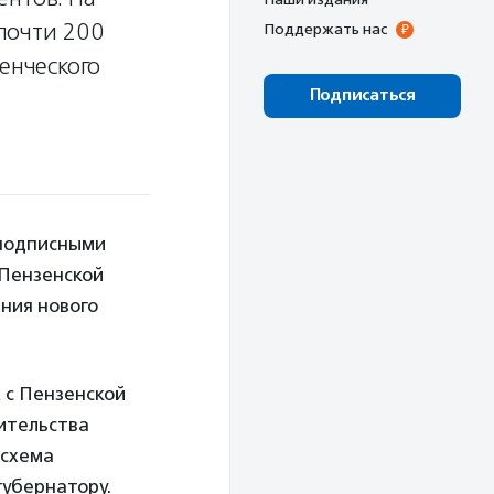
почти 200
Поддержать нас
енческого
Подписаться
 подписными
 Пензенской
ния нового
 с Пензенской
ительства
 схема
губернатору.