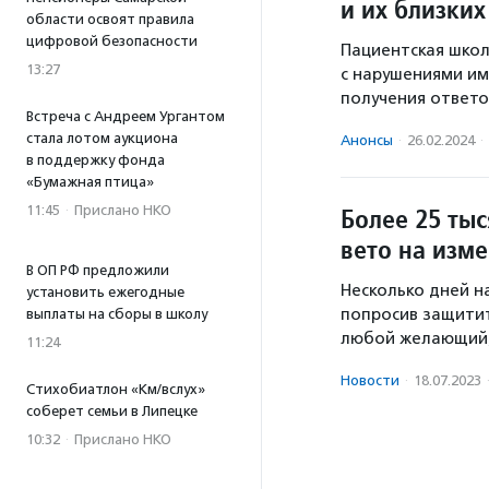
и их близких
области освоят правила
цифровой безопасности
Пациентская шко
13:27
с нарушениями им
получения ответ
Встреча с Андреем Ургантом
стала лотом аукциона
Анонсы
·
26.02.2024
·
в поддержку фонда
«Бумажная птица»
11:45
·
Прислано НКО
Более 25 ты
вето на изм
В ОП РФ предложили
Несколько дней н
установить ежегодные
попросив защити
выплаты на сборы в школу
любой желающий,
11:24
Новости
·
18.07.2023
Стихобиатлон «Км/вслух»
соберет семьи в Липецке
10:32
·
Прислано НКО