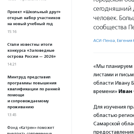
сегодняшний 
Проект «Школьный друг»
человек. Боль
открыл набор участников
на новый учебный год
сообщества П
15:16
АСИ-Пенза
,
Евгения
Стали известны итоги
конкурса «Заповедные
острова России — 2026»
14:21
«Мы планируем с
листами и пись
Минтруд представил
области Ивану 
программы повышения
квалификации по ранней
времени»
Иван
помощи
и сопровождаемому
Для изучения пр
проживанию
областью регио
13:45
Самарской облас
Фонд «Катрен» поможет
предоставления 
внедрить современные