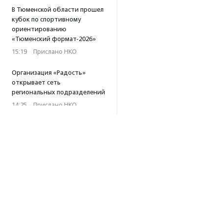
В Тюменской области прошел
кубок по спортивному
ориентированию
«Тюменский формат-2026»
15:19
·
Прислано НКО
Организация «Радость»
открывает сеть
региональных подразделений
14:25
·
Прислано НКО
Московский юбилейный забег
«Без границ» прошел в стиле
ретро
13:30
·
Прислано НКО
Совфед поддержал
инициативу о бесплатной
юридической помощи
сиротам старше 23 лет