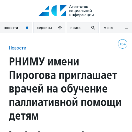
Перейти
к
содержанию
новости
сервисы
поиск
меню
18+
Новости
РНИМУ имени
Пирогова приглашает
врачей на обучение
паллиативной помощи
детям