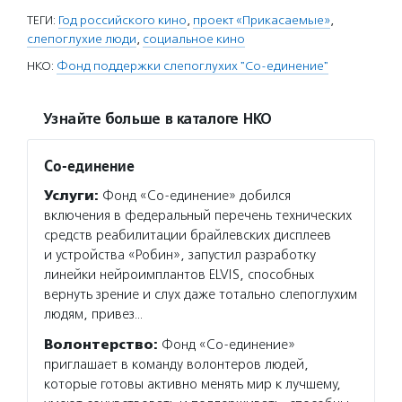
ТЕГИ:
Год российского кино
,
проект «Прикасаемые»
,
слепоглухие люди
,
социальное кино
НКО:
Фонд поддержки слепоглухих "Со-единение"
Узнайте больше в каталоге НКО
Со-единение
Услуги:
Фонд «Со-единение» добился
включения в федеральный перечень технических
средств реабилитации брайлевских дисплеев
и устройства «Робин», запустил разработку
линейки нейроимплантов ELVIS, способных
вернуть зрение и слух даже тотально слепоглухим
людям, привез…
Волонтерство:
Фонд «Со-единение»
приглашает в команду волонтеров людей,
которые готовы активно менять мир к лучшему,