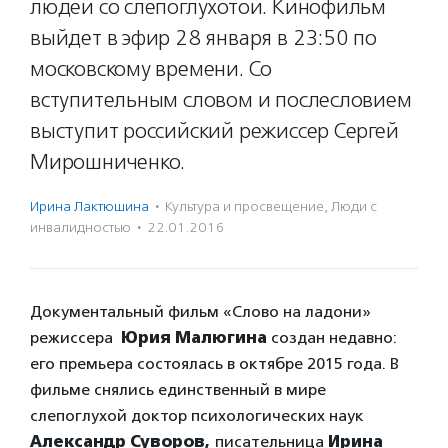
людей со слепоглухотой. Кинофильм
выйдет в эфир 28 января в 23:50 по
московскому времени. Со
вступительным словом и послесловием
выступит российский режиссер Сергей
Мирошниченко.
Ирина Лактюшина
·
Культура и просвещение
,
Люди с
инвалидностью
·
22.01.2016
Документальный фильм «Слово на ладони»
режиссера
Юрия Малюгина
создан недавно:
его премьера состоялась в октябре 2015 года. В
фильме снялись единственный в мире
слепоглухой доктор психологических наук
Александр Суворов,
писательница
Ирина