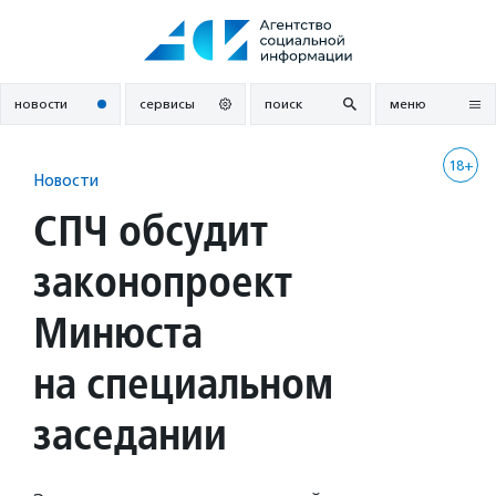
Перейти
к
содержанию
новости
сервисы
поиск
меню
18+
Новости
СПЧ обсудит
законопроект
Минюста
на специальном
заседании