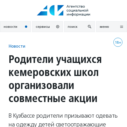
Перейти
к
содержанию
новости
сервисы
поиск
меню
18+
Новости
Родители учащихся
кемеровских школ
организовали
совместные акции
В Кузбассе родители призывают одевать
на одежду детей светоотражающие