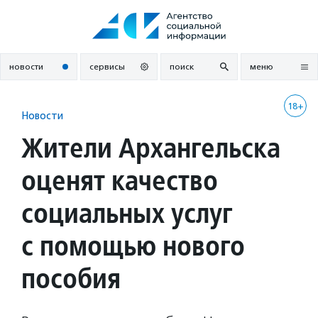
Перейти
к
содержанию
новости
сервисы
поиск
меню
18+
Новости
Жители Архангельска
оценят качество
социальных услуг
с помощью нового
пособия