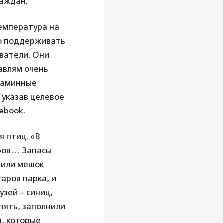
раждан.
температура на
мо поддерживать
ватели. Они
авлям очень
таминные
 указав целевое
ebook.
я птиц. «В
обов… Запасы
вили мешок
аров парка, и
зей – синиц,
пять, заполнили
в, которые