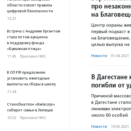
про незакон
области освоят правила
цифровой безопасности
на Благовещ
13:27
Центр охраны жи
Встреча с Андреем Ургантом
первый подкаст в
стала лотом аукциона
на Благовещение,
в поддержку фонда
целью выпуска на
«Бумажная птица»
Новости
·
01.04.2021
11:45
·
Прислано НКО
В ОП РФ предложили
В Дагестане
установить ежегодные
погибли от 
выплаты на сборы в школу
11:24
Причиной массово
в Дагестане стал
Стихобиатлон «Км/вслух»
линиями электроп
соберет семьи в Липецке
около 60 особей.
10:32
·
Прислано НКО
Новости
·
19.03.2021