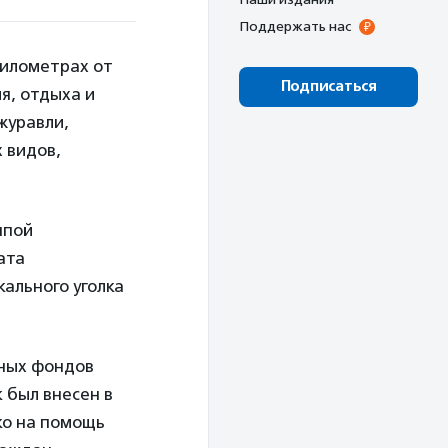
Поддержать нас
километрах от
Подписаться
я, отдыха и
журавли,
 видов,
ппой
ата
кального уголка
жных фондов
к был внесен в
ко на помощь