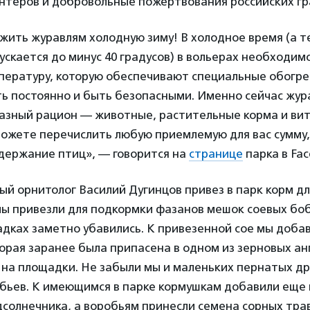
онтеров и добровольные пожертвования российских г
жить журавлям холодную зиму! В холодное время (а 
пускается до минус 40 градусов) в вольерах необходи
пературу, которую обеспечивают специальные обогре
ь постоянно и быть безопасными. Именно сейчас жур
азный рацион — животные, растительные корма и ви
ожете перечислить любую приемлемую для вас сумму,
одержание птиц», — говорится на
странице
парка в Fac
ый орнитолог Василий Дугинцов привез в парк корм дл
мы привезли для подкормки фазанов мешок соевых б
адках заметно убавились. К привезенной сое мы доба
орая заранее была припасена в одном из зерновых анг
на площадки. Не забыли мы и маленьких пернатых дру
бьев. К имеющимся в парке кормушкам добавили еще 
солнечника, а воробьям принесли семена сорных тра