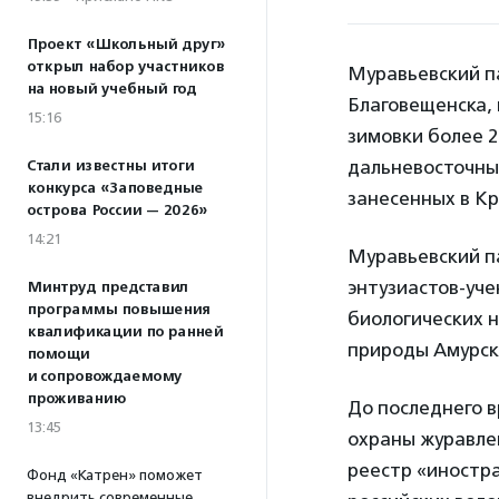
Проект «Школьный друг»
открыл набор участников
Муравьевский па
на новый учебный год
Благовещенска, 
15:16
зимовки более 2
дальневосточный
Стали известны итоги
конкурса «Заповедные
занесенных в Кр
острова России — 2026»
14:21
Муравьевский па
энтузиастов-уче
Минтруд представил
программы повышения
биологических 
квалификации по ранней
природы Амурск
помощи
и сопровождаемому
проживанию
До последнего 
13:45
охраны журавлей
реестр «иностра
Фонд «Катрен» поможет
внедрить современные