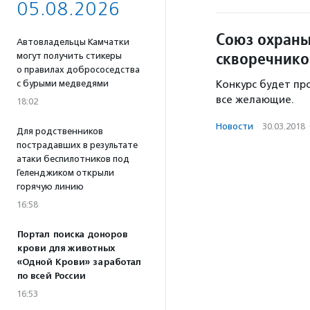
05.08.2026
Союз охраны
Автовладельцы Камчатки
скворечнико
могут получить стикеры
о правилах добрососедства
с бурыми медведями
Конкурс будет про
все желающие.
18:02
Новости
·
30.03.2018
Для родственников
пострадавших в результате
атаки беспилотников под
Геленджиком открыли
горячую линию
16:58
Портал поиска доноров
крови для животных
«Одной Крови» заработал
по всей России
16:53