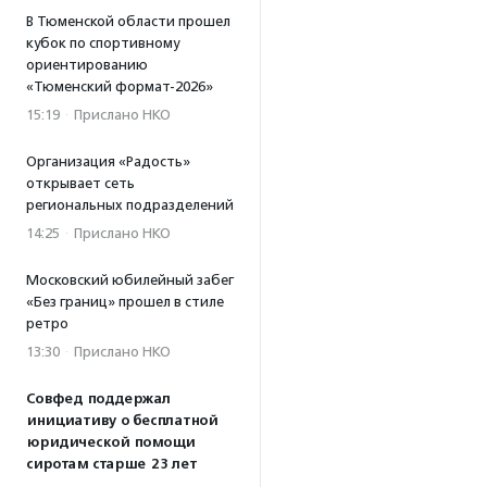
В Тюменской области прошел
кубок по спортивному
ориентированию
«Тюменский формат-2026»
15:19
·
Прислано НКО
Организация «Радость»
открывает сеть
региональных подразделений
14:25
·
Прислано НКО
Московский юбилейный забег
«Без границ» прошел в стиле
ретро
13:30
·
Прислано НКО
Совфед поддержал
инициативу о бесплатной
юридической помощи
сиротам старше 23 лет