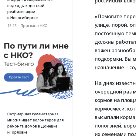
российских вол
подходы к детской
реабилитации
«Помогите пере
в Новосибирске
улице, порой, о
13:15
·
Прислано НКО
постоянную тем
должны работат
важен разнообр
подкормки. Вы м
назначение – с
На днях известн
очередной раз 
кормов на площ
кормосмеси, кот
Патриаршая гуманитарная
высыпали корма 
миссия ищет волонтеров для
поползней, воро
ремонта домов в Донецке
и Горловке
их семенами под