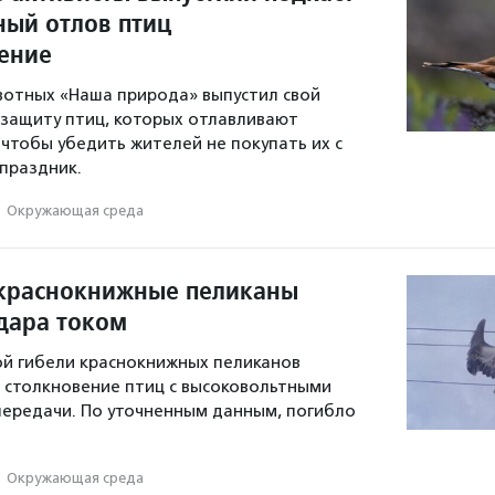
ный отлов птиц
ение
вотных «Наша природа» выпустил свой
 защиту птиц, которых отлавливают
 чтобы убедить жителей не покупать их с
 праздник.
·
Окружающая среда
 краснокнижные пеликаны
удара током
й гибели краснокнижных пеликанов
о столкновение птиц с высоковольтными​
ередачи. По уточненным данным, погибло
·
Окружающая среда