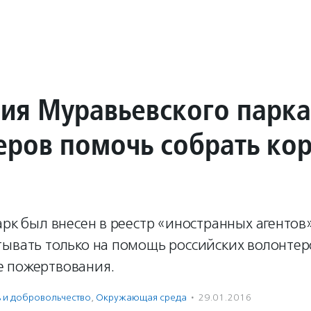
ия Муравьевского парка
еров помочь собрать ко
арк был внесен в реестр «иностранных агентов»
тывать только на помощь российских волонтер
 пожертвования.
ь и доброволь­чест­во
,
Окружающая среда
·
29.01.2016