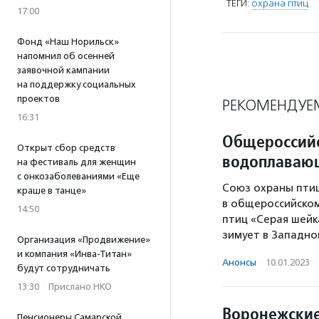
ТЕГИ:
охрана птиц
17:00
Фонд «Наш Норильск»
напомнил об осенней
заявочной кампании
на поддержку социальных
проектов
РЕКОМЕНДУЕ
16:31
Общероссий
Открыт сбор средств
водоплаваю
на фестиваль для женщин
с онкозаболеваниями «Еще
Союз охраны птиц
краше в танце»
в общероссийско
14:50
птиц «Серая шейк
зимует в Западн
Организация «Продвижение»
и компания «Инва-Титан»
Анонсы
·
10.01.2023
·
будут сотрудничать
13:30
·
Прислано НКО
Воронежские
Пенсионеры Самарской