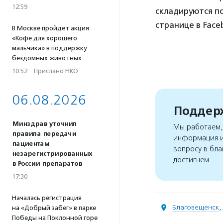
12:59
складируются по
странице в Face
В Москве пройдет акция
«Кофе для хорошего
мальчика» в поддержку
бездомных животных
10:52
·
Прислано НКО
06.08.2026
Поддерж
Минздрав уточнил
Мы работаем, 
правила передачи
информация и
пациентам
вопросу в бла
незарегистрированных
достигнем
в России препаратов
17:30
Началась регистрация
Благовещенск
,
на «Добрый забег» в парке
Победы на Поклонной горе