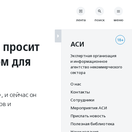
лента
поиск
меню
18+
 просит
АСИ
рм для
Экспертная организация
и информационное
агентство некоммерческого
сектора
О нас
Контакты
, и сейчас он
Сотрудники
ов и
Мероприятия АСИ
Прислать новость
Полезная библиотека
Наши издания