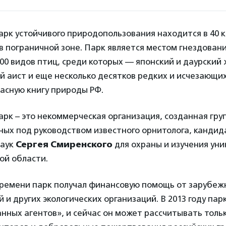
рк устойчивого природопользования находится в 40 
в пограничной зоне. Парк является местом гнездовани
00 видов птиц, среди которых — японский и даурский 
 аист и еще несколько десятков редких и исчезающих
асную книгу природы РФ.
рк – это некоммерческая организация, созданная гру
ных под руководством известного орнитолога, кандид
наук
Сергея Смиренского
для охраны и изучения уни
ой области.
времени парк получал финансовую помощь от зарубе
 и других экологических организаций. В 2013 году пар
нных агентов», и сейчас он может рассчитывать толь