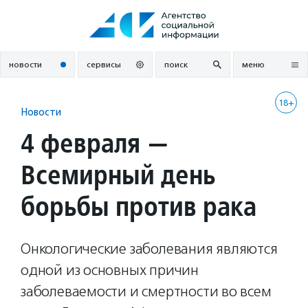
Перейти
к
содержанию
новости
сервисы
поиск
меню
18+
Новости
4 февраля —
Всемирный день
борьбы против рака
Онкологические заболевания являются
одной из основных причин
заболеваемости и смертности во всем