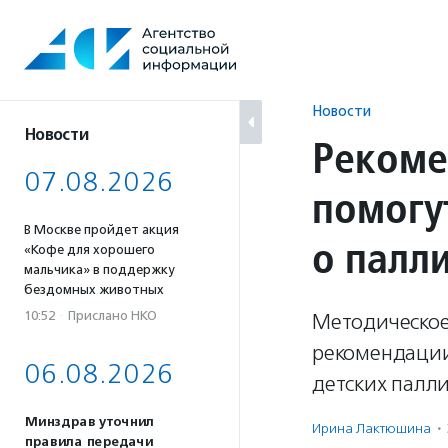
Перейти
к
содержанию
Новости
Новости
Рекоме
07.08.2026
помогу
В Москве пройдет акция
о палл
«Кофе для хорошего
мальчика» в поддержку
бездомных животных
10:52
·
Прислано НКО
Методическое 
рекомендации
06.08.2026
детских палли
Минздрав уточнил
Ирина Лактюшина
·
правила передачи