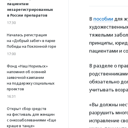
пациентам
незарегистрированных
в России препаратов
В
пособии
для ж
17:30
художественных
тяжелыми забол
Началась регистрация
на «Добрый забег» в парке
принципы, юрид
Победы на Поклонной горе
пациентами и с
17:00
В разделе о пра
Фонд «Наш Норильск»
напомнил об осенней
родственниками
заявочной кампании
обязательно до
на поддержку социальных
проектов
учитывать возра
16:31
«Вы должны нест
Открыт сбор средств
разрушить мног
на фестиваль для женщин
исправление сво
с онкозаболеваниями «Еще
краше в танце»