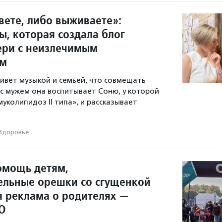
вете, либо выживаете»:
ы, которая создала блог
ери с неизлечимым
ем
ивет музыкой и семьей, что совмещать
 с мужем она воспитывает Соню, у которой
уколипидоз II типа», и рассказывает
Здоровье
омощь детям,
ельные орешки со сгущенкой
я реклама о родителях —
О