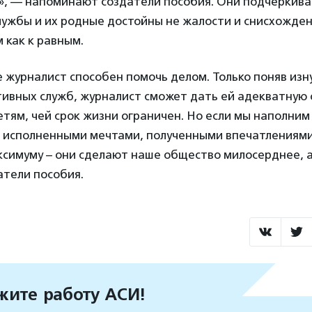
», — напоминают создатели пособия. Они подчеркив
ужбы и их родные достойны не жалости и снисхожден
 как к равным.
е журналист способен помочь делом. Только поняв изн
ивных служб, журналист сможет дать ей адекватную 
тям, чей срок жизни ограничен. Но если мы наполним
, исполненными мечтами, полученными впечатлениями
симуму – они сделают наше общество милосерднее, а
атели пособия.
ите работу АСИ!