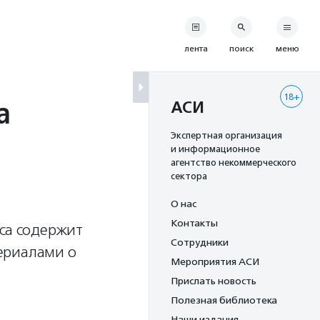
лента
поиск
меню
18+
а
АСИ
Экспертная организация
и информационное
агентство некоммерческого
сектора
О нас
Контакты
иса содержит
Сотрудники
ериалами о
Мероприятия АСИ
.
Прислать новость
Полезная библиотека
Наши издания