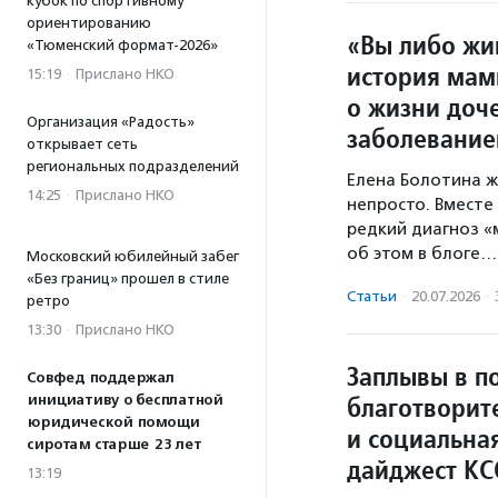
кубок по спортивному
ориентированию
«Вы либо жи
«Тюменский формат-2026»
история мам
15:19
·
Прислано НКО
о жизни доч
Организация «Радость»
заболевани
открывает сеть
региональных подразделений
Елена Болотина ж
14:25
·
Прислано НКО
непросто. Вместе
редкий диагноз «м
об этом в блоге…
Московский юбилейный забег
«Без границ» прошел в стиле
Статьи
·
20.07.2026
·
ретро
13:30
·
Прислано НКО
Заплывы в п
Совфед поддержал
благотворит
инициативу о бесплатной
юридической помощи
и социальна
сиротам старше 23 лет
дайджест КС
13:19