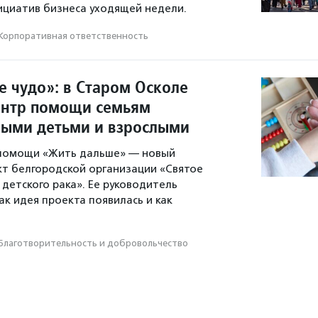
ициатив бизнеса уходящей недели.
Корпоративная ответственность
е чудо»: в Старом Осколе
ентр помощи семьям
ными детьми и взрослыми
помощи «Жить дальше» — новый
т белгородской организации «Святое
 детского рака». Ее руководитель
ак идея проекта появилась и как
Благотвори­тель­ность и доброволь­чест­во