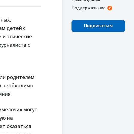
Поддержать нас
нных,
Подписаться
ам детей с
 и этические
урналиста с
или родителем
и необходимо
яния.
«мелочи» могут
ую на
ет оказаться