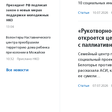
10 социальных ин
Президент РФ подписал
закон о новых мерах
Статьи
·
10.07.2026
·
поддержки молодежных
НКО
13:04
«Рукотворно
откроется ц
Волонтеры Наставнического
центра преобразили
с паллиатив
территорию дома ребенка
при колонии в Можайске
Семейный центр 
10:32
·
Прислано НКО
социальный проек
Белогорье против
Все новости
рассказала АСИ, к
ее сумели…
Статьи
·
07.07.2026
·