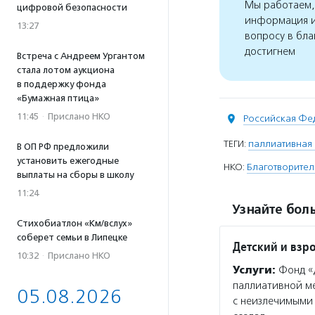
Мы работаем, 
цифровой безопасности
информация и
13:27
вопросу в бла
достигнем
Встреча с Андреем Ургантом
стала лотом аукциона
в поддержку фонда
«Бумажная птица»
11:45
·
Прислано НКО
Российская Фе
ТЕГИ:
паллиативная
В ОП РФ предложили
установить ежегодные
НКО:
Благотворител
выплаты на сборы в школу
11:24
Узнайте боль
Стихобиатлон «Км/вслух»
соберет семьи в Липецке
Детский и взр
10:32
·
Прислано НКО
Услуги:
Фонд «Д
паллиативной м
05.08.2026
с неизлечимыми 