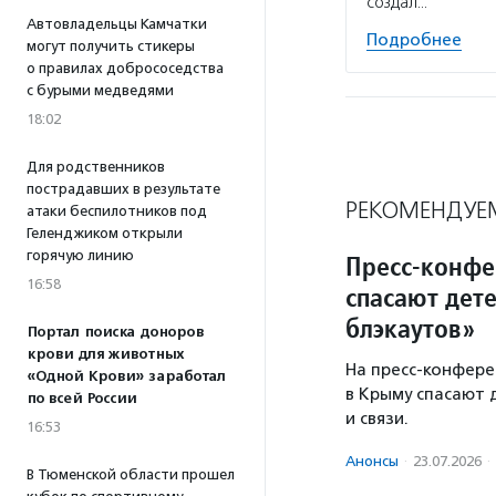
создал…
Автовладельцы Камчатки
Подробнее
могут получить стикеры
о правилах добрососедства
с бурыми медведями
18:02
Для родственников
пострадавших в результате
РЕКОМЕНДУЕ
атаки беспилотников под
Геленджиком открыли
горячую линию
Пресс-конфе
16:58
спасают дет
блэкаутов»
Портал поиска доноров
крови для животных
На пресс-конфере
«Одной Крови» заработал
в Крыму спасают 
по всей России
и связи.
16:53
Анонсы
·
23.07.2026
·
В Тюменской области прошел