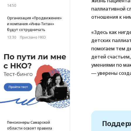
жизнь пациента
14:50
паллиативной сл
отношения к ним
Организация «Продвижение»
и компания «Инва-Титан»
будут сотрудничать
«Здесь как нигд
13:30
·
Прислано НКО
детских паллиат
помогаем тем де
детей счастьем
умениями по мак
— уверены созд
Поддерж
Пенсионеры Самарской
области освоят правила