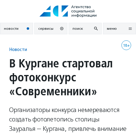
Перейти
к
содержанию
новости
сервисы
поиск
меню
18+
Новости
В Кургане стартовал
фотоконкурс
«Современники»
Организаторы конкурса немереваются
создать фотолетопись столицы
Зауралья — Кургана, привлечь внимание