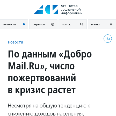
Перейти
к
содержанию
новости
сервисы
поиск
меню
18+
Новости
По данным «Добро
Mail.Ru», число
пожертвований
в кризис растет
Несмотря на общую тенденцию к
снижению доходов населения,