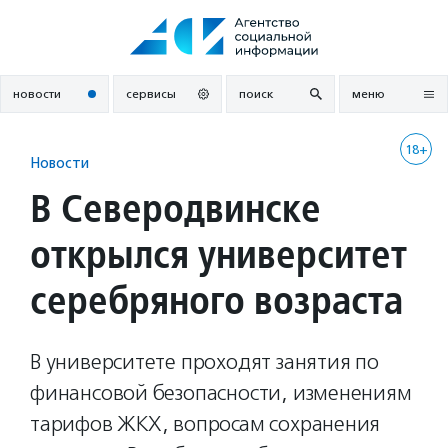
Перейти
к
содержанию
новости
сервисы
поиск
меню
18+
Новости
В Северодвинске
открылся университет
серебряного возраста
В университете проходят занятия по
финансовой безопасности, изменениям
тарифов ЖКХ, вопросам сохранения