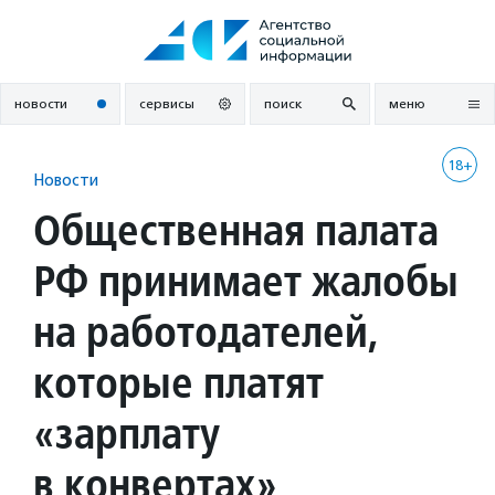
Перейти
к
содержанию
новости
сервисы
поиск
меню
18+
Новости
Общественная палата
РФ принимает жалобы
на работодателей,
которые платят
«зарплату
в конвертах»