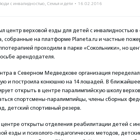
Люди с инвалидностью
,
Семья и дети
·
16.02.2016
л центр верховой езды для детей с инвалидностью в 
а, собранные на платформе Planeta.ru и частные поже
ппотерапией проходили в парке «Сокольники», но це
росьбе арендодателя.
ентра в Северном Медведкове организация передела
ую и построила конюшню на 14 лошадей. В ближайшее
рует открыть в центре паралимпийскую школу верхов
аться спортсмены-паралимпийцы, члены сборных фед
д, детский спортивный резерв.
м центре открыты отделения реабилитации детей с и
й езды и психолого-педагогических методов, детский