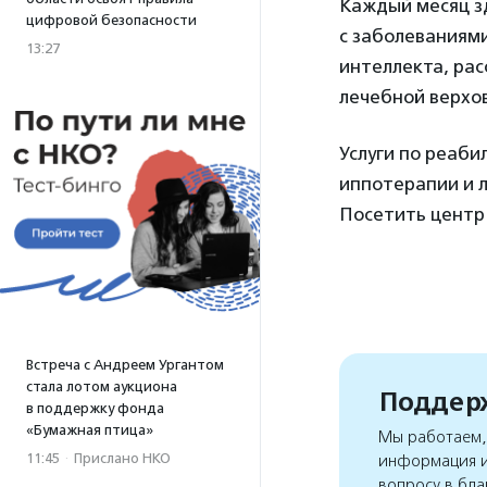
Каждый месяц зд
цифровой безопасности
с заболеваниям
13:27
интеллекта, ра
лечебной верхов
Услуги по реаби
иппотерапии и 
Посетить центр 
Встреча с Андреем Ургантом
стала лотом аукциона
Поддерж
в поддержку фонда
«Бумажная птица»
Мы работаем, 
11:45
·
Прислано НКО
информация и
вопросу в бла