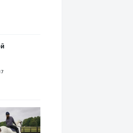
ой
17