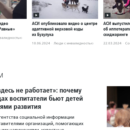
идео
АСИ опубликовало видео о центре
АСИ выпустил
«Равные»
адаптивной верховой езды
об иппотерап
из Бузулука
скиджоринге
нвалидностью
10.06.2024
·
Люди с инвалидностью
22.03.2024
·
Со
М
десь не работает»: почему
дах воспитатели бьют детей
тями развития
гентства социальной информации
тавителями организаций, помогающих