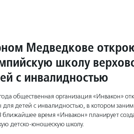
рном Медведкове откро
мпийскую школу верхов
тей с инвалидностью
года общественная организация «Инвакон» от
 для детей с инвалидностью, в котором зани
 В ближайшее время «Инвакон» планирует созд
ую детско-юношескую школу.