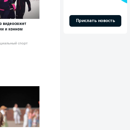
Прислать новость
о видеосюжет
ии и конном
циальный спорт