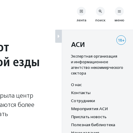
лента
поиск
меню
18+
ют
АСИ
ой езды
Экспертная организация
и информационное
агентство некоммерческого
сектора
О нас
Контакты
крыла центр
Сотрудники
маются более
Мероприятия АСИ
ать
Прислать новость
Полезная библиотека
Наши издания