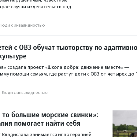
ыми нарушениями, известные
крае случаи издевательств над
Люди с инвалидностью
тей с ОВЗ обучат тьюторству по адаптивн
культуре
в» создала проект «Школа добра: движение вместе» —
мму помощи семьям, где растут дети с ОВЗ от четырех до 
·
Люди с инвалидностью
-то большие морские свинки»:
апия помогает найти себя
т Владислава занимается иппотерапией.