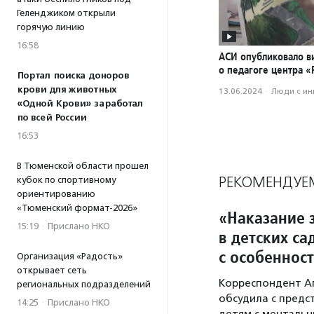
Геленджиком открыли
горячую линию
16:58
АСИ опубликовало в
о педагоге центра 
Портал поиска доноров
крови для животных
13.06.2024
·
Люди с и
«Одной Крови» заработал
по всей России
16:53
В Тюменской области прошел
РЕКОМЕНДУЕ
кубок по спортивному
ориентированию
«Тюменский формат-2026»
«Наказание з
15:19
·
Прислано НКО
в детских са
с особеннос
Организация «Радость»
открывает сеть
Корреспондент А
региональных подразделений
обсудила с предс
14:25
·
Прислано НКО