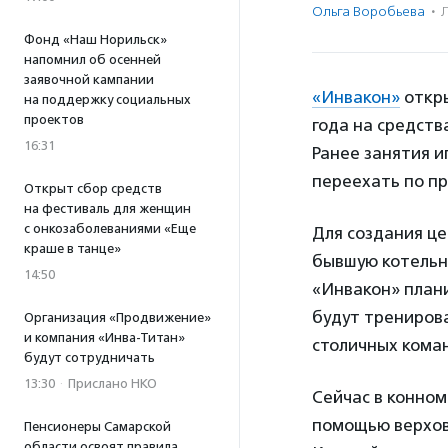
Ольга Воробьева
·
Фонд «Наш Норильск»
напомнил об осенней
заявочной кампании
«Инвакон»
откры
на поддержку социальных
проектов
года на средств
16:31
Ранее занятия и
переехать по п
Открыт сбор средств
на фестиваль для женщин
с онкозаболеваниями «Еще
Для создания ц
краше в танце»
бывшую котельн
14:50
«Инвакон» плани
будут трениров
Организация «Продвижение»
и компания «Инва-Титан»
столичных коман
будут сотрудничать
13:30
·
Прислано НКО
Сейчас в конно
помощью верхово
Пенсионеры Самарской
области освоят правила