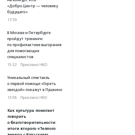
«Добро.Центр — человеку
будущего»
17:39
В Москве и Петербурге
пройдут тренинги
по профилактике выгорания
для помогающих
специалистов
15:32
·
Прислано НКО
Уникальный спектакль
о первой помощи «Гореть
звездой» покажут в Пушкино
13:58
·
Прислано НКО
Как культура помогает
говорить
о благотворительности:
итоги второго «Теплого
вечера с Кольским»