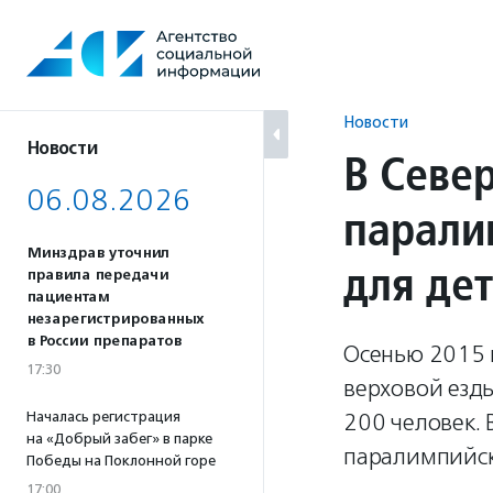
Перейти
к
содержанию
Новости
Новости
В Севе
06.08.2026
парали
Минздрав уточнил
для де
правила передачи
пациентам
незарегистрированных
в России препаратов
Осенью 2015 
17:30
верховой езды
Началась регистрация
200 человек.
на «Добрый забег» в парке
паралимпийск
Победы на Поклонной горе
17:00