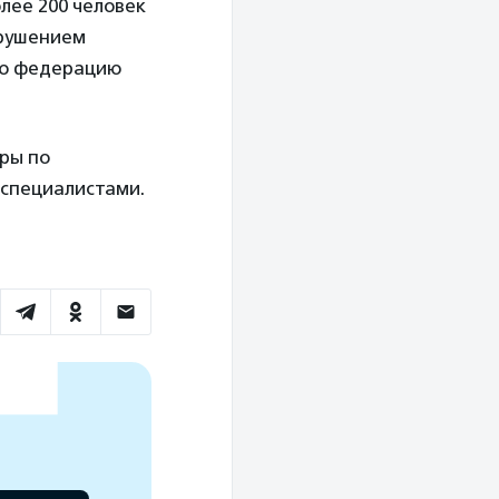
лее 200 человек
арушением
ую федерацию
оры по
 специалистами.