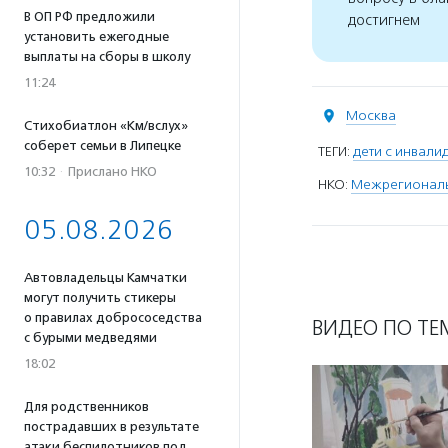
В ОП РФ предложили
достигнем
установить ежегодные
выплаты на сборы в школу
11:24
Москва
Стихобиатлон «Км/вслух»
соберет семьи в Липецке
ТЕГИ:
дети с инвали
10:32
·
Прислано НКО
НКО:
Межрегиональ
05.08.2026
Автовладельцы Камчатки
могут получить стикеры
о правилах добрососедства
ВИДЕО ПО ТЕ
с бурыми медведями
18:02
Для родственников
пострадавших в результате
атаки беспилотников под