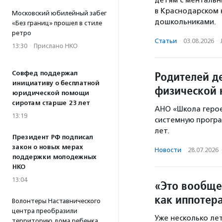
детям с ментальн
в Краснодарском 
Московский юбилейный забег
дошкольниками.
«Без границ» прошел в стиле
ретро
Статьи
·
03.08.2026
·
13:30
·
Прислано НКО
Родителей де
Совфед поддержал
инициативу о бесплатной
физической 
юридической помощи
сиротам старше 23 лет
АНО «Школа герое
13:19
системную програ
лет.
Президент РФ подписал
закон о новых мерах
Новости
·
28.07.2026
поддержки молодежных
НКО
13:04
«Это вообще
как иппотер
Волонтеры Наставнического
центра преобразили
Уже несколько ле
территорию дома ребенка