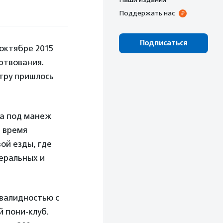
Поддержать нас
Подписаться
октябре 2015
ртвования.
нтру пришлось
ла под манеж
 время
ой езды, где
еральных и
нвалидностью с
 пони-клуб.