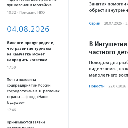
Занятия помогли е
при колонии в Можайске
обрести внутренн
10:32
·
Прислано НКО
Серии
·
28.07.2026
·
З
04.08.2026
В Ингушетии
Биологи предупредили,
что развитие туризма
частного дет
на Камчатке может
навредить косаткам
Поводом для разб
17:59
видеозапись, на 
малолетнего восп
Почти половина
соцпредприятий России
Новости
·
22.07.2026
сосредоточена в 10 регионах
страны — фонд «Наше
будущее»
17:46
Принимаются заявки
на конкурс эссе