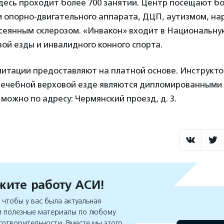
есь проходит более 700 занятий. Центр посещают бо
и опорно-двигательного аппарата, ДЦП, аутизмом, н
ссеянным склерозом. «Инвакон» входит в Национальн
ой езды и инвалидного конного спорта.
литации предоставляют на платной основе. Инструкт
лечебной верховой езде являются дипломированными
можно по адресу: Чермянский проезд, д. 3.
ите работу АСИ!
чтобы у вас была актуальная
 полезные материалы по любому
готворительности. Вместе мы этого