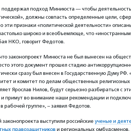
 поддержал подход Миниюста — чтобы деятельност
тической», должны совпасть определенные цели, сфе
о эти признаки «политической деятельности» описан
настолько широко и всеобъемлюще, что «иностранным
бая НКО, говорит Федотов.
 что законопроект Минюста не был вынесен на общес
есто этого документ прошел стадию антикоррупционн
тически сразу был внесен в Государственную Думу РФ. 
итет и комитет по делам общественных религиозных 
ляет Ярослав Нилов, будут серьезно разбираться с эт
 и примут во внимание наши рекомендации и подключ
 в рабочей группе», – заявил Федотов.
й законопроекта выступили российские
ученые и деят
тных правозащитников
и региональных омбудсменов.