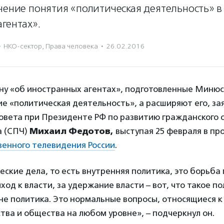
нение понятия «политическая деятельность» в 
гентах».
·
НКО-сектор
,
Права человека
·
26.02.2016
ону «об иностранных агентах», подготовленные Минюс
е «политическая деятельность», а расширяют его, за
овета при Президенте РФ по развитию гражданского 
а (СПЧ)
Михаил Федотов,
выступая 25 февраля в пр
енного телевидения России
.
ские дела, то есть внутренняя политика, это борьба
иход к власти, за удержание власти – вот, что такое по
 не политика. Это нормальные вопросы, относящиеся 
тва и общества на любом уровне», – подчеркнул он.