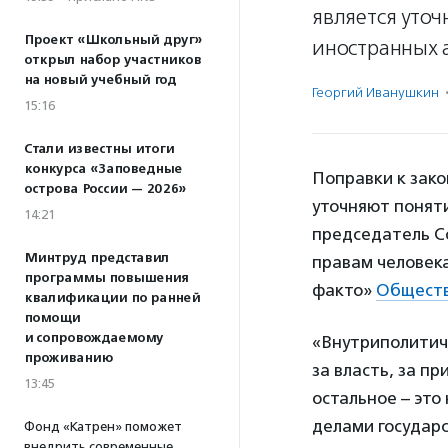
является уточ
Проект «Школьный друг»
иностранных а
открыл набор участников
на новый учебный год
Георгий Иванушкин
15:16
Стали известны итоги
конкурса «Заповедные
Поправки к зак
острова России — 2026»
уточняют поняти
14:21
председатель С
Минтруд представил
правам человек
программы повышения
факто»
Обществ
квалификации по ранней
помощи
и сопровождаемому
«Внутриполитиче
проживанию
за власть, за пр
13:45
остальное – это
делами государс
Фонд «Катрен» поможет
внедрить современные