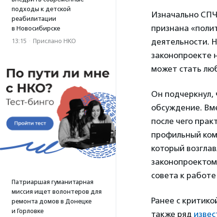
подходы к детской
Изначально СПЧ
реабилитации
признана «поли
в Новосибирске
деятельности. Н
13:15
·
Прислано НКО
законопроекте 
может стать лю
Он подчеркнул,
обсуждение. Вм
после чего прак
профильный ком
который возглав
законопроектом
совета к работе
Патриаршая гуманитарная
миссия ищет волонтеров для
Ранее с критико
ремонта домов в Донецке
и Горловке
также ряд
извес