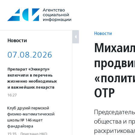
Перейти
к
содержанию
Новости
Новости
Михаил
07.08.2026
продви
Препарат «Энхерту»
«полит
включили в перечень
жизненно необходимых
ОТР
и важнейших лекарств
16:27
Клуб друзей пермской
Председатель
физико-математической
общества и п
школы № 146 ищет
фандрайзера
раскритикова
15:35
·
Прислано НКО