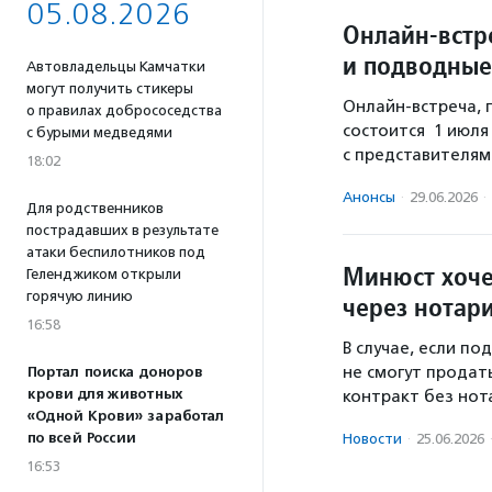
05.08.2026
Онлайн-встр
и подводные
Автовладельцы Камчатки
могут получить стикеры
Онлайн-встреча, 
о правилах добрососедства
состоится 1 июля
с бурыми медведями
с представителя
18:02
Анонсы
·
29.06.2026
·
Для родственников
пострадавших в результате
атаки беспилотников под
Минюст хоче
Геленджиком открыли
горячую линию
через нотар
16:58
В случае, если п
не смогут продат
Портал поиска доноров
крови для животных
контракт без нот
«Одной Крови» заработал
по всей России
Новости
·
25.06.2026
16:53