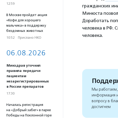
12:59
гражданских ини
Минюста позвол
В Москве пройдет акция
Доработать по
«Кофе для хорошего
мальчика» в поддержку
человека в РФ. 
бездомных животных
человека.
10:52
·
Прислано НКО
06.08.2026
Минздрав уточнил
правила передачи
пациентам
Поддерж
незарегистрированных
в России препаратов
Мы работаем, 
17:30
информация и
вопросу в бла
Началась регистрация
достигнем
на «Добрый забег» в парке
Победы на Поклонной горе