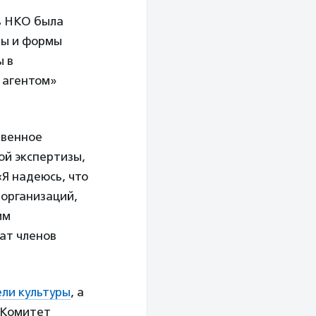
ь НКО была
ры и формы
ы в
 агентом»
твенное
ой экспертизы,
«Я надеюсь, что
организаций,
им
ат членов
ели культуры
, а
 Комитет