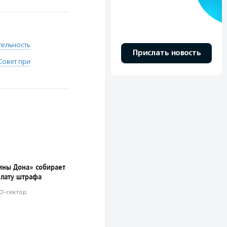
тельность
Прислать новость
Совет при
ны Дона» собирает
плату штрафа
О-сектор