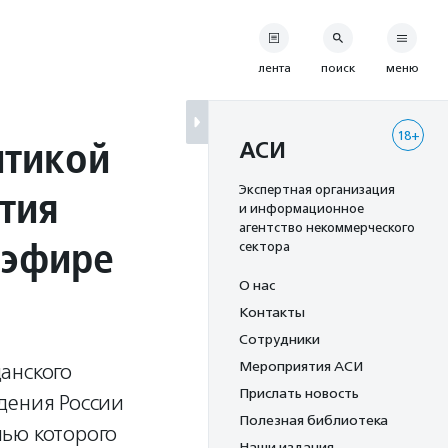
лента
поиск
меню
18+
итикой
АСИ
тия
Экспертная организация
и информационное
агентство некоммерческого
 эфире
сектора
О нас
Контакты
Сотрудники
Мероприятия АСИ
анского
Прислать новость
дения России
Полезная библиотека
лью которого
Наши издания