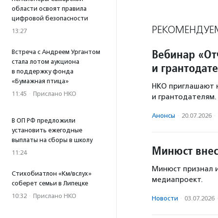
области освоят правила
цифровой безопасности
РЕКОМЕНДУЕ
13:27
Вебинар «От
Встреча с Андреем Ургантом
стала лотом аукциона
и грантодат
в поддержку фонда
«Бумажная птица»
НКО приглашают н
11:45
·
Прислано НКО
и грантодателям.
Анонсы
·
20.07.2026
·
В ОП РФ предложили
установить ежегодные
выплаты на сборы в школу
Минюст внес
11:24
Минюст признал и
Стихобиатлон «Км/вслух»
медиапроект.
соберет семьи в Липецке
10:32
·
Прислано НКО
Новости
·
03.07.2026