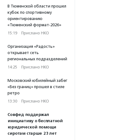
В Тюменской области прошел
кубок по спортивному
ориентированию
«Тюменский формат-2026»
15:19
·
Прислано НКО
Организация «Радость»
открывает сеть
региональных подразделений
14:25
·
Прислано НКО
Московский юбилейный забег
«Без границ» прошел в стиле
ретро
13:30
·
Прислано НКО
Совфед поддержал
инициативу о бесплатной
юридической помощи
сиротам старше 23 лет