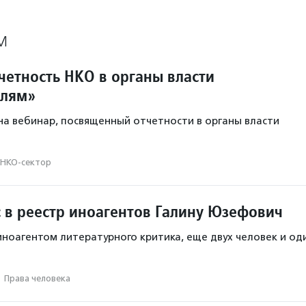
М
четность НКО в органы власти
елям»
а вебинар, посвященный отчетности в органы власти
НКО-сектор
 в реестр иноагентов Галину Юзефович
ноагентом литературного критика, еще двух человек и од
·
Права человека