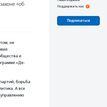
законе «об
Поддержать нас
Подписаться
том, не
явил
общества и
ограмме «Де-
 партий, борьба
литика. А все
к управлению