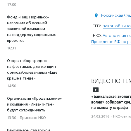
17:00
Российская Фе
Фонд «Наш Норильск»
напомнил об осенней
ТЕГИ:
закон об «ино
заявочной кампании
на поддержку социальных
НКО:
Автономная н
проектов
Президенте РФ по р
16:31
Открыт сбор средств
на фестиваль для женщин
с онкозаболеваниями «Еще
краше в танце»
ВИДЕО ПО ТЕ
14:50
«Байкальская эколог
Организация «Продвижение»
волна» собирает сре
и компания «Инва-Титан»
на выплату штрафа
будут сотрудничать
24.02.2016
·
НКО-сект
13:30
·
Прислано НКО
Пенсионеры Самарской