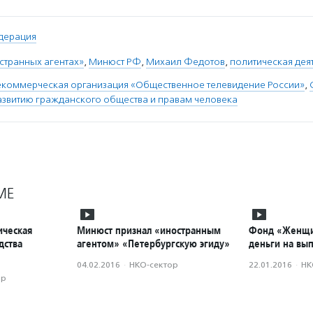
дерация
странных агентах»
,
Минюст РФ
,
Михаил Федотов
,
политическая дея
екоммерческая организация «Общественное телевидение России»
,
азвитию гражданского общества и правам человека
МЕ
ическая
Минюст признал «иностранным
Фонд «Женщи
дства
агентом» «Петербургскую эгиду»
деньги на вы
04.02.2016
·
НКО-сектор
22.01.2016
·
НК
ор