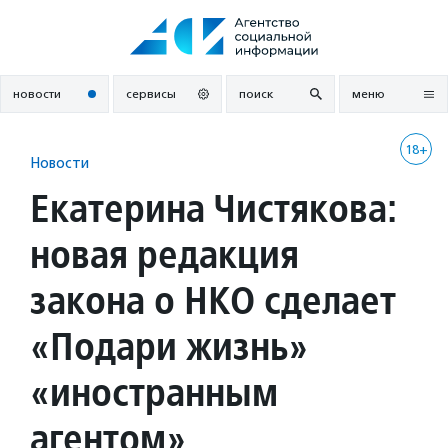
Перейти
к
содержанию
новости
сервисы
поиск
меню
18+
Новости
Екатерина Чистякова:
новая редакция
закона о НКО сделает
«Подари жизнь»
«иностранным
агентом»