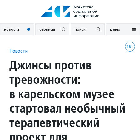
Перейти
к
содержанию
новости
сервисы
поиск
меню
18+
Новости
Джинсы против
тревожности:
в карельском музее
стартовал необычный
терапевтический
проект для