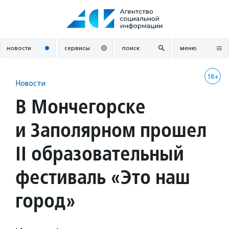
Перейти
к
содержанию
новости
сервисы
поиск
меню
18+
Новости
В Мончегорске
и Заполярном прошел
II образовательный
фестиваль «Это наш
город»