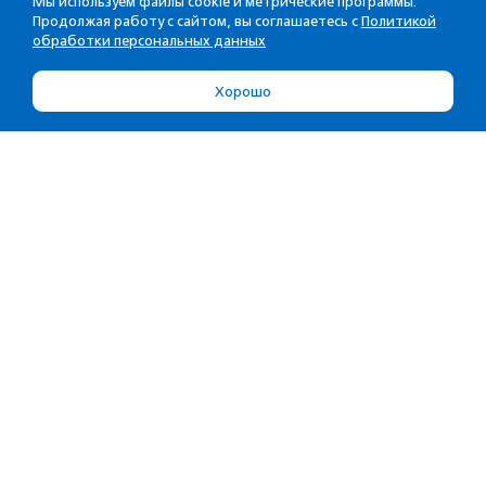
Мы используем файлы cookie и метрические программы.
Продолжая работу с сайтом, вы соглашаетесь с
Политикой
обработки персональных данных
Хорошо