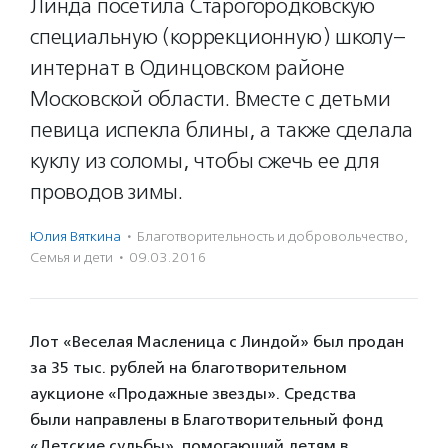
Линда посетила Старогородковскую
специальную (коррекционную) школу–
интернат в Одинцовском районе
Московской области. Вместе с детьми
певица испекла блины, а также сделала
куклу из соломы, чтобы сжечь ее для
проводов зимы.
Юлия Вяткина
·
Благотвори­тель­ность и доброволь­чест­во
,
Семья и дети
·
09.03.2016
Лот «Веселая Масленица с Линдой» был продан
за 35 тыс. рублей на благотворительном
аукционе «Продажные звезды». Средства
были направлены в Благотворительный фонд
«Детские судьбы», помогающий детям в