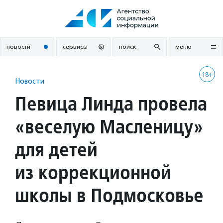
Перейти
к
содержанию
новости
сервисы
поиск
меню
18+
Новости
Певица Линда провела
«веселую Масленицу»
для детей
из коррекционной
школы в Подмосковье