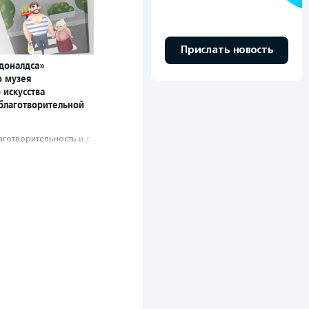
Прислать новость
доналдса»
о музея
 искусства
благотворительной
аготвори­тель­ность и доброволь­чест­во