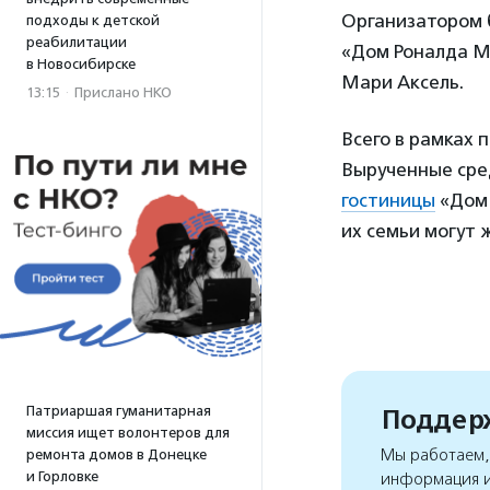
Организатором 
подходы к детской
реабилитации
«Дом Роналда М
в Новосибирске
Мари Аксель.
13:15
·
Прислано НКО
Всего в рамках 
Вырученные сре
гостиницы
«Дом 
их семьи могут 
Патриаршая гуманитарная
Поддерж
миссия ищет волонтеров для
Мы работаем, 
ремонта домов в Донецке
и Горловке
информация и