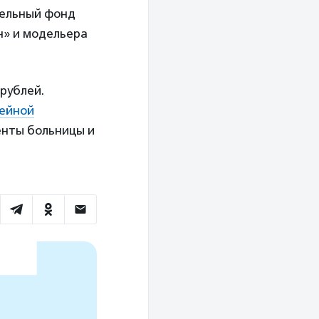
тельный фонд
н» и модельера
 рублей.
ейной
енты больницы и