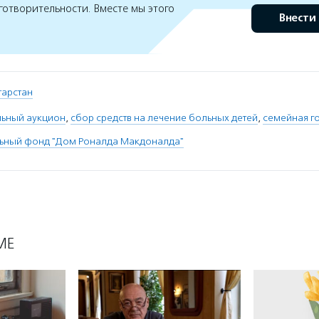
готворительности. Вместе мы этого
Внести
атарстан
льный аукцион
,
сбор средств на лечение больных детей
,
семейная г
льный фонд "Дом Роналда Макдоналда"
МЕ