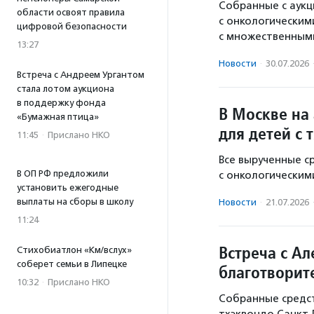
Собранные с аукц
области освоят правила
с онкологическим
цифровой безопасности
с множественным
13:27
Новости
·
30.07.2026
Встреча с Андреем Ургантом
стала лотом аукциона
в поддержку фонда
В Москве на
«Бумажная птица»
для детей с
11:45
·
Прислано НКО
Все вырученные с
В ОП РФ предложили
с онкологическим
установить ежегодные
выплаты на сборы в школу
Новости
·
21.07.2026
11:24
Встреча с А
Стихобиатлон «Км/вслух»
соберет семьи в Липецке
благотворит
10:32
·
Прислано НКО
Собранные средст