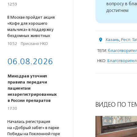
вопросу в бла
12:59
достигнем
В Москве пройдет акция
«Кофе для хорошего
мальчика» в поддержку
бездомных животных
Казань
,
Респ. Т
10:52
·
Прислано НКО
ТЕГИ:
благотворите
06.08.2026
НКО:
Благотворите
Минздрав уточнил
правила передачи
пациентам
незарегистрированных
в России препаратов
ВИДЕО ПО ТЕ
17:30
Началась регистрация
на «Добрый забег» в парке
Победы на Поклонной горе