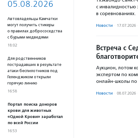
тхэквондо Санкт-
05.08.2026
с инвалидностью 
в соревнованиях.
Автовладельцы Камчатки
могут получить стикеры
Новости
·
17.07.2026
о правилах добрососедства
с бурыми медведями
18:02
Встреча с Се
благотворит
Для родственников
пострадавших в результате
Аукцион, лотом к
атаки беспилотников под
экспертом по ком
Геленджиком открыли
онлайн-школы по 
горячую линию
16:58
Новости
·
08.07.2026
Портал поиска доноров
крови для животных
«Одной Крови» заработал
по всей России
16:53