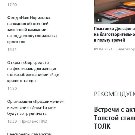
17:00
Фонд «Наш Норильск»
напомнил об осенней
Пластинки Дельфина
заявочной кампании
на благотворительн
на поддержку социальных
в пользу врачей
проектов
09.04.2021
·
Благотвори
16:31
Открыт сбор средств
на фестиваль для женщин
с онкозаболеваниями «Еще
краше в танце»
14:50
РЕКОМЕНДУЕ
Организация «Продвижение»
Встречи с а
и компания «Инва-Титан»
будут сотрудничать
Толстой ста
13:30
·
Прислано НКО
ТОЛК
Пенсионеры Самарской