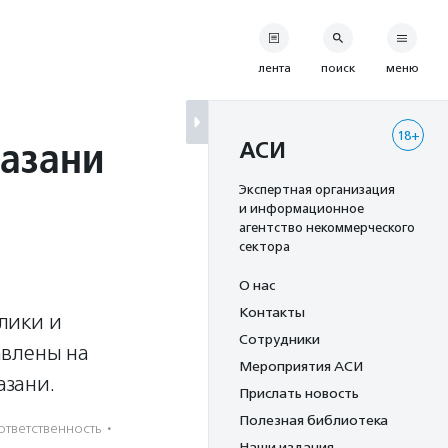
лента
поиск
меню
18+
Казани
АСИ
Экспертная организация
и информационное
агентство некоммерческого
сектора
О нас
Контакты
лики и
Сотрудники
авлены на
Мероприятия АСИ
азани.
Прислать новость
Полезная библиотека
ответственность
·
Наши издания