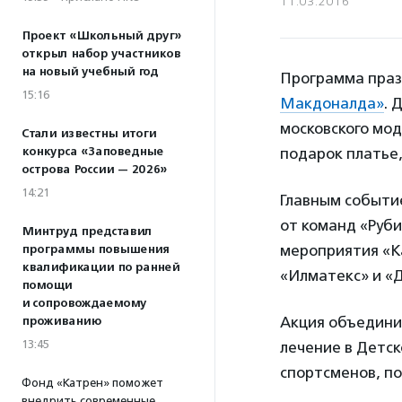
11.03.2016
Проект «Школьный друг»
открыл набор участников
на новый учебный год
Программа праз
15:16
Макдоналда»
. 
московского мо
Стали известны итоги
конкурса «Заповедные
подарок платье
острова России — 2026»
14:21
Главным событи
от команд «Руби
Минтруд представил
мероприятия «Ка
программы повышения
квалификации по ранней
«Илматекс» и «Д
помощи
и сопровождаемому
Акция объедини
проживанию
13:45
лечение в Детск
спортсменов, по
Фонд «Катрен» поможет
внедрить современные