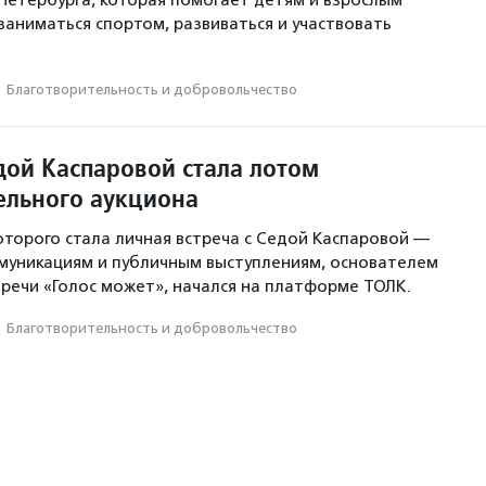
Петербурга, которая помогает детям и взрослым
заниматься спортом, развиваться и участвовать
·
Благотвори­тель­ность и доброволь­чест­во
дой Каспаровой стала лотом
ельного аукциона
оторого стала личная встреча с Седой Каспаровой —
муникациям и публичным выступлениям, основателем
речи «Голос может», начался на платформе ТОЛК.
·
Благотвори­тель­ность и доброволь­чест­во