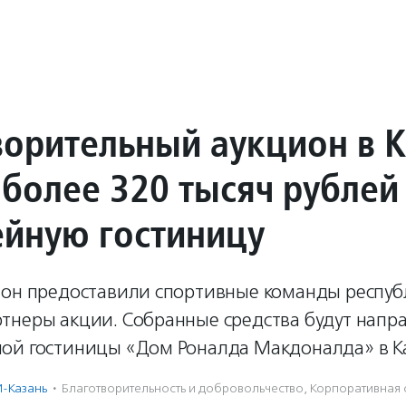
ворительный аукцион в 
 более 320 тысяч рублей
ейную гостиницу
ион предоставили спортивные команды респуб
тнеры акции. Собранные средства будут напр
ой гостиницы «Дом Роналда Макдоналда» в К
-Казань
·
Благотвори­тель­ность и доброволь­чест­во
,
Корпоративная 