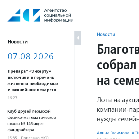
Перейти
к
содержанию
Новости
Новости
Благот
07.08.2026
собрал
Препарат «Энхерту»
на сем
включили в перечень
жизненно необходимых
и важнейших лекарств
16:27
Лоты на аукц
компании-пар
Клуб друзей пермской
физико-математической
нужды семейн
школы № 146 ищет
фандрайзера
Алина Гасимова
,
АСИ
15:35
·
Прислано НКО