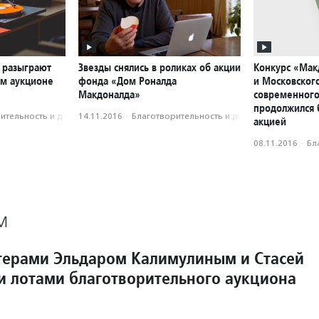
 разыграют
Звезды снялись в роликах об акции
Конкурс «Мак
ом аукционе
фонда «Дом Роналда
и Московског
Макдоналда»
современного
продолжился 
­тель­ность и доброволь­чест­во
14.11.2016
·
Благотвори­тель­ность и доброволь­чест­во
акцией
08.11.2016
·
Бл
М
ктерами Эльдаром Калимулиным и Стасей
ли лотами благотворительного аукциона