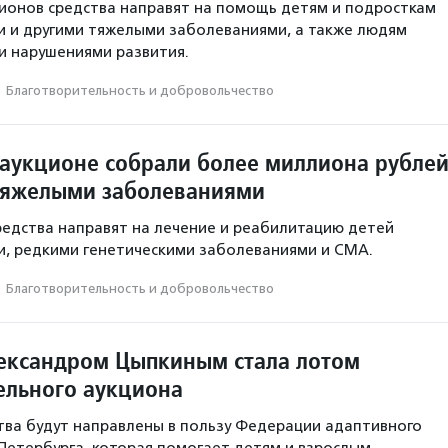
ионов средства направят на помощь детям и подросткам
и и другими тяжелыми заболеваниями, а также людям
и нарушениями развития.
·
Благотвори­тель­ность и доброволь­чест­во
 аукционе собрали более миллиона рубле
 тяжелыми заболеваниями
редства направят на лечение и реабилитацию детей
и, редкими генетическими заболеваниями и СМА.
·
Благотвори­тель­ность и доброволь­чест­во
лександром Цыпкиным стала лотом
ельного аукциона
ва будут направлены в пользу Федерации адаптивного