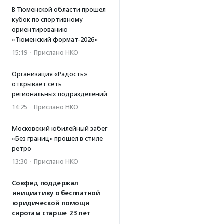
В Тюменской области прошел
кубок по спортивному
ориентированию
«Тюменский формат-2026»
15:19
·
Прислано НКО
Организация «Радость»
открывает сеть
региональных подразделений
14:25
·
Прислано НКО
Московский юбилейный забег
«Без границ» прошел в стиле
ретро
13:30
·
Прислано НКО
Совфед поддержал
инициативу о бесплатной
юридической помощи
сиротам старше 23 лет