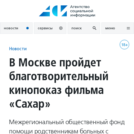
Перейти
к
содержанию
новости
сервисы
поиск
меню
18+
Новости
В Москве пройдет
благотворительный
кинопоказ фильма
«Сахар»
Межрегиональный общественный фонд
помощи родственникам больных с