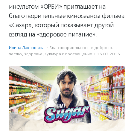
инсультом «ОРБИ» приглашает на
благотворительные киносеансы фильма
«Сахар», который показывает другой
взгляд на «здоровое питание».
Ирина Лактюшина
·
Благотвори­тель­ность и доброволь­
чест­во
,
Здоровье
,
Культура и просвещение
·
16.03.2016