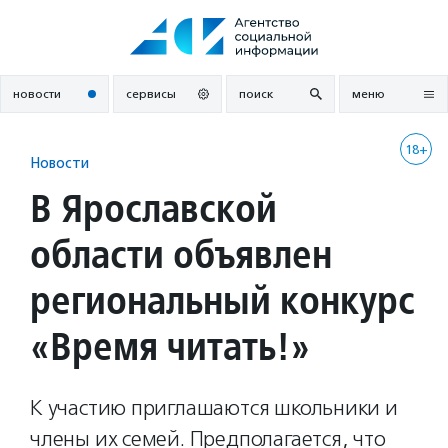
Перейти
к
содержанию
новости
сервисы
поиск
меню
18+
Новости
В Ярославской
области объявлен
региональный конкурс
«Время читать!»
К участию приглашаются школьники и
члены их семей. Предполагается, что