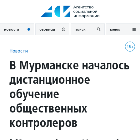
Перейти
к
содержанию
новости
сервисы
поиск
меню
18+
Новости
В Мурманске началось
дистанционное
обучение
общественных
контролеров