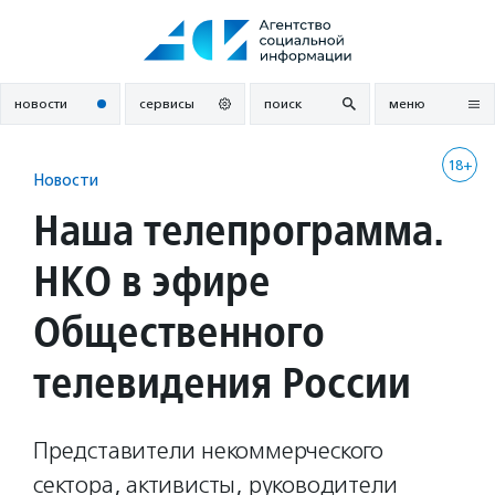
Перейти
к
содержанию
новости
сервисы
поиск
меню
18+
Новости
Наша телепрограмма.
НКО в эфире
Общественного
телевидения России
Представители некоммерческого
сектора, активисты, руководители