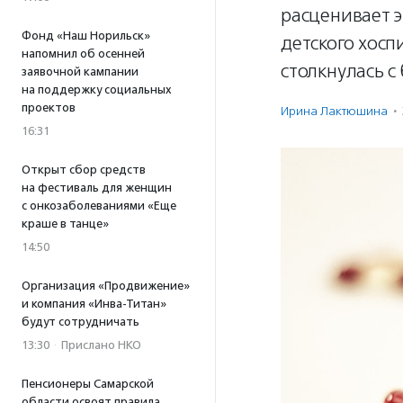
расценивает э
Фонд «Наш Норильск»
детского хосп
напомнил об осенней
столкнулась 
заявочной кампании
на поддержку социальных
проектов
Ирина Лактюшина
·
16:31
Открыт сбор средств
на фестиваль для женщин
с онкозаболеваниями «Еще
краше в танце»
14:50
Организация «Продвижение»
и компания «Инва-Титан»
будут сотрудничать
13:30
·
Прислано НКО
Пенсионеры Самарской
области освоят правила