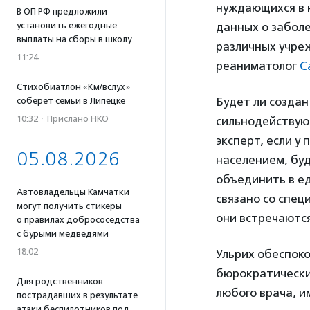
нуждающихся в 
В ОП РФ предложили
установить ежегодные
данных о заболе
выплаты на сборы в школу
различных учреж
11:24
реаниматолог
С
Стихобиатлон «Км/вслух»
Будет ли созда
соберет семьи в Липецке
10:32
·
Прислано НКО
сильнодействующ
эксперт, если у
05.08.2026
населением, буд
объединить в е
Автовладельцы Камчатки
связано со спец
могут получить стикеры
они встречаются
о правилах добрососедства
с бурыми медведями
18:02
Ульрих обеспоко
бюрократически
Для родственников
любого врача, и
пострадавших в результате
атаки беспилотников под