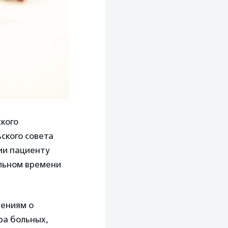
кого
ского совета
ии пациенту
льном времени
дениям о
ра больных,