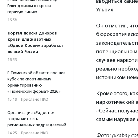
вводиться какие
Геленджиком открыли
Ульрих.
горячую линию
16:58
Он отметил, чт
Портал поиска доноров
бюрократическо
крови для животных
законодательств
«Одной Крови» заработал
потенциально м
по всей России
случаев наркоти
16:53
реально необхо
В Тюменской области прошел
источником неме
кубок по спортивному
ориентированию
«Тюменский формат-2026»
Кроме этого, ка
15:19
·
Прислано НКО
наркотический а
«Сейчас получае
Организация «Радость»
самым нарушая е
открывает сеть
региональных подразделений
14:25
·
Прислано НКО
Фото:
pixabay.co