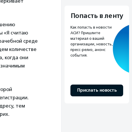
черкивает
Попасть в ленту
ьшению
Как попасть в новости
ы «Я считаю
АСИ? Пришлите
материал о вашей
врачебной среде
организации, новость,
щем количестве
пресс-релиз, анонс
события.
, когда они
я значимым
торой
Прислать новость
егистрации.
дресу, тем
рих.