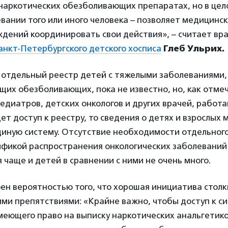
наркотических обезболивающих препаратах, но в цел
вании того или иного человека – позволяет медицинс
дений координировать свои действия», – считает вра
анкт-Петербургского детского хосписа
Глеб Ульрих.
н отдельный реестр детей с тяжелыми заболеваниями
их обезболивающих, пока не известно, но, как отме
 педиатров, детских онкологов и других врачей, работ
ет доступ к реестру, то сведения о детях и взрослых
диную систему. Отсутствие необходимости отдельног
ификой распространения онкологических заболеваний
 чаще и детей в сравнении с ними не очень много.
ен вероятностью того, что хорошая инициатива столк
ми препятствиями: «Крайне важно, чтобы доступ к си
меющего право на выписку наркотических анальгетико