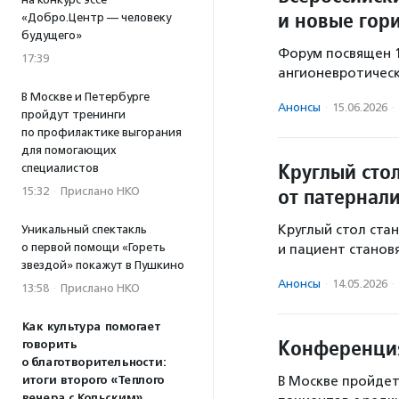
и новые гор
«Добро.Центр — человеку
будущего»
Форум посвящен 
17:39
ангионевротичес
В Москве и Петербурге
Анонсы
·
15.06.2026
·
пройдут тренинги
по профилактике выгорания
для помогающих
Круглый сто
специалистов
от патернали
15:32
·
Прислано НКО
Круглый стол ста
Уникальный спектакль
о первой помощи «Гореть
и пациент станов
звездой» покажут в Пушкино
Анонсы
·
14.05.2026
·
13:58
·
Прислано НКО
Как культура помогает
Конференция
говорить
о благотворительности:
итоги второго «Теплого
В Москве пройдет
вечера с Кольским»