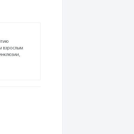
итию
м взрослым
инклюзии,