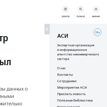
лента
поиск
меню
18+
тр
АСИ
Экспертная организация
и информационное
агентство некоммерческого
был
сектора
О нас
Контакты
Сотрудники
Мероприятия АСИ
азы данных о
Прислать новость
опными
Полезная библиотека
ожительно
Наши издания