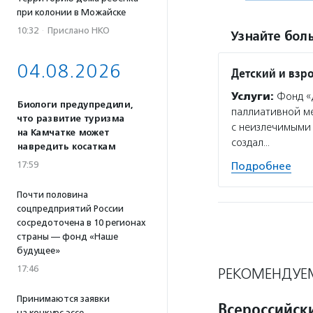
при колонии в Можайске
10:32
·
Прислано НКО
Узнайте боль
04.08.2026
Детский и взр
Услуги:
Фонд «Д
Биологи предупредили,
паллиативной м
что развитие туризма
с неизлечимыми 
на Камчатке может
создал…
навредить косаткам
17:59
Подробнее
Почти половина
соцпредприятий России
сосредоточена в 10 регионах
страны — фонд «Наше
будущее»
17:46
РЕКОМЕНДУЕ
Принимаются заявки
Всероссийски
на конкурс эссе