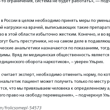
-то ограничения, система не будет работать», — под
о в России в целом необходимо принять меры по умен
й нагрузки на врачей, выписывающих такие препарат
о в этой области избыточно жестким. Конечно, и во 
огут быть преступники, но на самом деле в подавляю
ческие анальгетики назначаются по показаниям, тогда
димы. Вряд ли медицинская общественность являетс
дицинского оборота наркотиков», – уверен Ульрих.
к считает эксперт, необходимо отменить норму, по ко
нальгетик пациент может получить только по месту р
тся, что мы привязываем человека к определенному а
го право на свободу перемещения», – подчеркнул Уль
m/frolicsomepl-54573