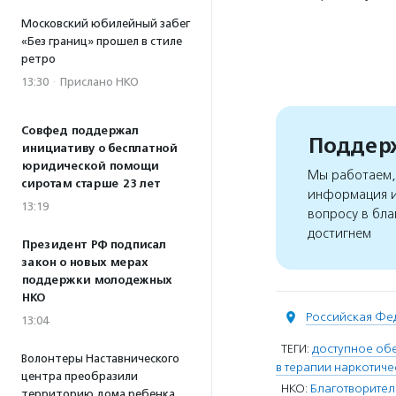
Московский юбилейный забег
«Без границ» прошел в стиле
ретро
13:30
·
Прислано НКО
Совфед поддержал
Поддерж
инициативу о бесплатной
юридической помощи
Мы работаем, 
сиротам старше 23 лет
информация и
13:19
вопросу в бла
достигнем
Президент РФ подписал
закон о новых мерах
поддержки молодежных
НКО
Российская Фе
13:04
ТЕГИ:
доступное об
Волонтеры Наставнического
в терапии наркотич
центра преобразили
НКО:
Благотворител
территорию дома ребенка