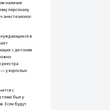
ом наличия
кому персоналу
ч анестезиолог-
, нуждающихся в
чает
ающих с детским
 можно
о реестра
 — у взрослых
нется с
стеме был у
в. Если будут