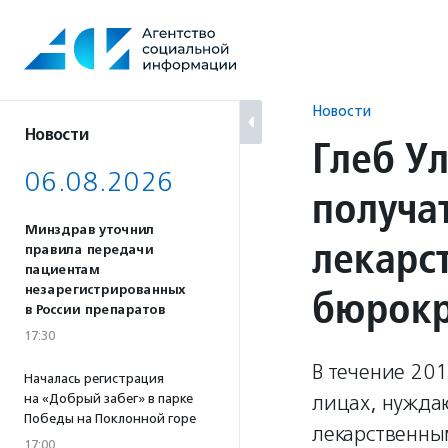
Перейти
к
содержанию
Новости
Новости
Глеб Ул
06.08.2026
получа
Минздрав уточнил
лекарс
правила передачи
пациентам
бюрокр
незарегистрированных
в России препаратов
17:30
В течение 201
Началась регистрация
лицах, нужда
на «Добрый забег» в парке
Победы на Поклонной горе
лекарственны
17:00