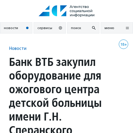
Перейти
к
содержанию
новости
сервисы
поиск
меню
18+
Новости
Банк ВТБ закупил
оборудование для
ожогового центра
детской больницы
имени Г.Н.
Сперанского