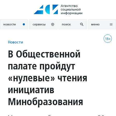
Перейти
к
содержанию
новости
сервисы
поиск
меню
18+
Новости
В Общественной
палате пройдут
«нулевые» чтения
инициатив
Минобразования