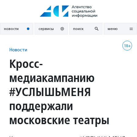
Перейти
к
содержанию
новости
сервисы
поиск
меню
18+
Новости
Кросс-
медиакампанию
#УСЛЫШЬМЕНЯ
поддержали
московские театры