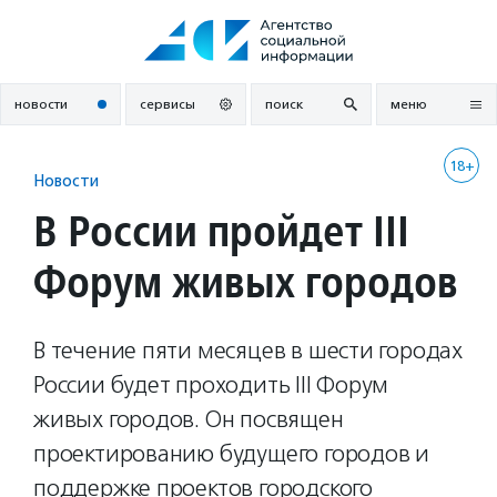
Перейти
к
содержанию
новости
сервисы
поиск
меню
18+
Новости
В России пройдет III
Форум живых городов
В течение пяти месяцев в шести городах
России будет проходить III Форум
живых городов. Он посвящен
проектированию будущего городов и
поддержке проектов городского