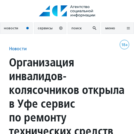
Перейти
к
содержанию
новости
сервисы
поиск
меню
18+
Новости
Организация
инвалидов-
колясочников открыла
в Уфе сервис
по ремонту
технических средств