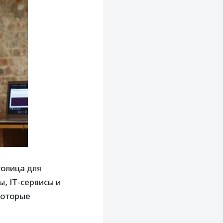
толица для
, IT-сервисы и
 которые