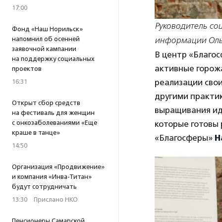
17:00
Руководитель со
Фонд «Наш Норильск»
напомнил об осенней
информации Оль
заявочной кампании
В центр «Благо
на поддержку социальных
активные горож
проектов
реализации сво
16:31
другими практик
Открыт сбор средств
выращивания ид
на фестиваль для женщин
с онкозаболеваниями «Еще
которые готовы 
краше в танце»
«Благосферы»
Н
14:50
Организация «Продвижение»
и компания «Инва-Титан»
будут сотрудничать
13:30
·
Прислано НКО
Пенсионеры Самарской