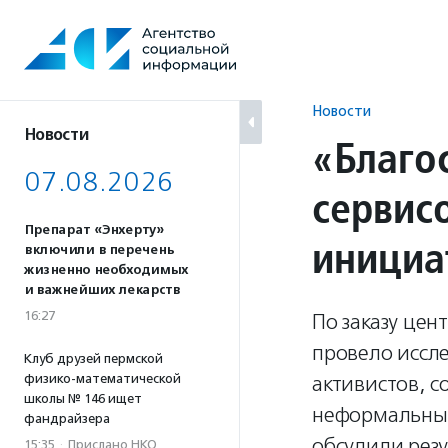
Перейти
к
содержанию
Новости
Новости
«Благо
07.08.2026
сервис
Препарат «Энхерту»
инициа
включили в перечень
жизненно необходимых
и важнейших лекарств
16:27
По заказу це
провело иссле
Клуб друзей пермской
физико-математической
активистов, 
школы № 146 ищет
неформальных
фандрайзера
обсудили резу
15:35
·
Прислано НКО