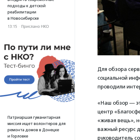
подходы к детской
реабилитации
в Новосибирске
13:15
·
Прислано НКО
Для обзора серв
социальной инф
проводили интер
«Наш обзор — эт
центр «Благосфе
Патриаршая гуманитарная
«живая вещь», н
миссия ищет волонтеров для
важный ресурс д
ремонта домов в Донецке
и Горловке
руководитель с