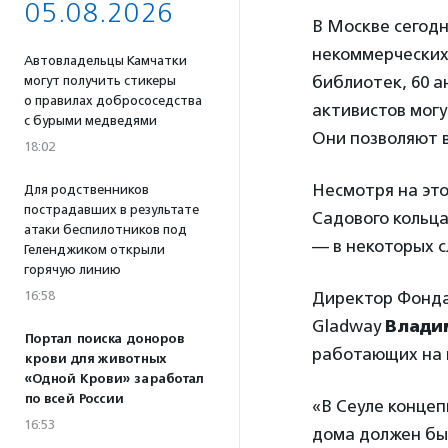
05.08.2026
В Москве сегодн
некоммерческих 
Автовладельцы Камчатки
библиотек, 60 а
могут получить стикеры
о правилах добрососедства
активистов могу
с бурыми медведями
Они позволяют в
18:02
Несмотря на эт
Для родственников
пострадавших в результате
Садового кольца
атаки беспилотников под
— в некоторых с
Геленджиком открыли
горячую линию
16:58
Директор Фонда
Gladway
Влади
Портал поиска доноров
работающих на 
крови для животных
«Одной Крови» заработал
по всей России
«В Сеуле концеп
16:53
дома должен быт