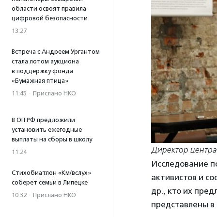
области освоят правила
цифровой безопасности
13:27
Встреча с Андреем Ургантом
стала лотом аукциона
в поддержку фонда
«Бумажная птица»
11:45
·
Прислано НКО
В ОП РФ предложили
установить ежегодные
выплаты на сборы в школу
Директор центра
11:24
Исследование по
Стихобиатлон «Км/вслух»
активистов и со
соберет семьи в Липецке
др., кто их пред
10:32
·
Прислано НКО
представлены в 