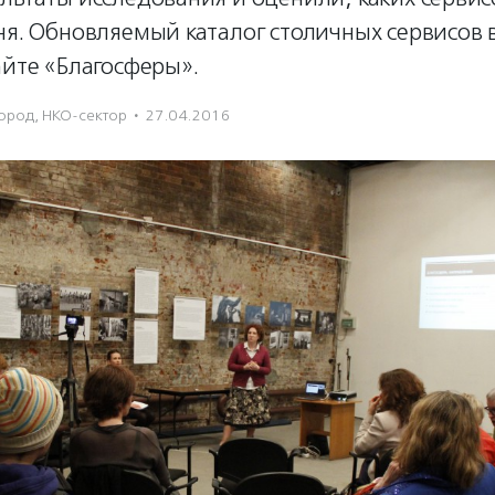
дня. Обновляемый каталог столичных сервисов
айте «Благосферы».
Город
,
НКО-сектор
·
27.04.2016