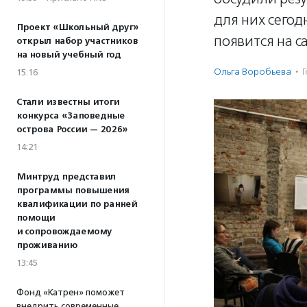
для них сего
Проект «Школьный друг»
появится на с
открыл набор участников
на новый учебный год
Ольга Воробьева
·
15:16
Стали известны итоги
конкурса «Заповедные
острова России — 2026»
14:21
Минтруд представил
программы повышения
квалификации по ранней
помощи
и сопровождаемому
проживанию
13:45
Фонд «Катрен» поможет
внедрить современные