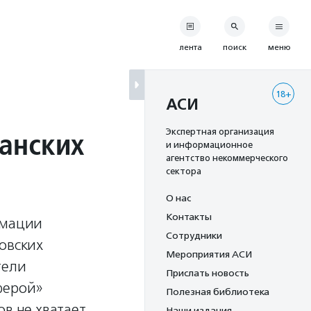
лента
поиск
меню
18+
АСИ
данских
Экспертная организация
и информационное
агентство некоммерческого
сектора
О нас
Контакты
рмации
Сотрудники
овских
Мероприятия АСИ
тели
Прислать новость
ферой»
Полезная библиотека
ов не хватает
Наши издания