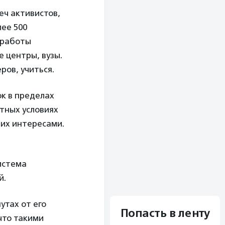
еч активистов,
лее 500
я работы
е центры, вузы.
ров, учиться.
к в пределах
отных условиях
 их интересами.
система
й.
утах от его
Попасть в ленту
что такими