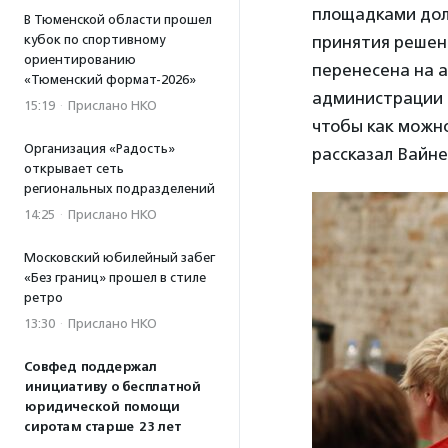
площадками долж
В Тюменской области прошел
кубок по спортивному
принятия решен
ориентированию
перенесена на 
«Тюменский формат-2026»
администрации 
15:19
·
Прислано НКО
чтобы как можн
Организация «Радость»
рассказал Вайне
открывает сеть
региональных подразделений
14:25
·
Прислано НКО
Московский юбилейный забег
«Без границ» прошел в стиле
ретро
13:30
·
Прислано НКО
Совфед поддержал
инициативу о бесплатной
юридической помощи
сиротам старше 23 лет