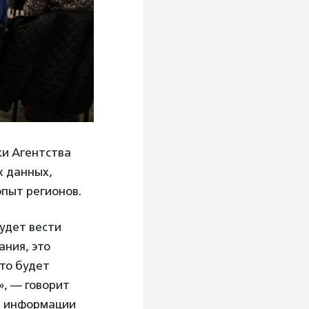
ки Агентства
х данных,
опыт регионов.
удет вести
ания, это
это будет
», — говорит
й информации