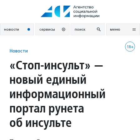
Перейти
к
содержанию
новости
сервисы
поиск
меню
18+
Новости
«Стоп-инсульт» —
новый единый
информационный
портал рунета
об инсульте